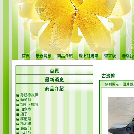
首頁
最新消息
商品介紹
線上訂購單
留言板
聯絡我
首頁
古流剪
最新消息
條列顯示
|
圖片顯
商品介紹
除銹橡皮擦
葡萄剪
鋼剪、鐵剪
加水壺
鑷子
移植鏝
植木鋏
庭園剪
小枝剪