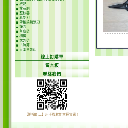
根耙
盆栽刷
整枝器
彫刻刀
帶柄鎢鋼滾刀
鐮刀
草皮剪
樹剪
太丸剪
古流剪
日本黑劍山
線上訂購單
留言板
聯絡我們
【隨拍即上】用手機就能掌握資訊！