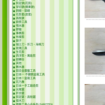
剪定鋏(花剪)
芽切鋏(摘果鋏)
銅線、鋁線
花剪套(皮套)
高枝鋏
廚房工具
噴水器
膠槍
事務剪
布樣剪
鉗子
瑞士刀、折刀、海棉刀
玫瑰工具
生花剪
西洋剪、萬能剪
迴轉台
其他
散水器
鋁合金園藝工具
日本一 不鏽鋼盆栽工具
日本一盆栽工具
花乃舞
日本一手工鍛造剪
尖尾鋸
折合鋸
剪定鋸、高枝鋸
接木刀
園藝工具小品系列-SABOTEN