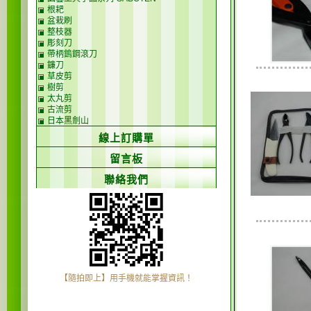
根耙
盆栽刷
整枝器
彫刻刀
帶柄鎢鋼滾刀
鐮刀
草皮剪
樹剪
太丸剪
古流剪
日本黑劍山
線上訂購單
留言板
聯絡我們
【隨拍即上】用手機就能掌握資訊！