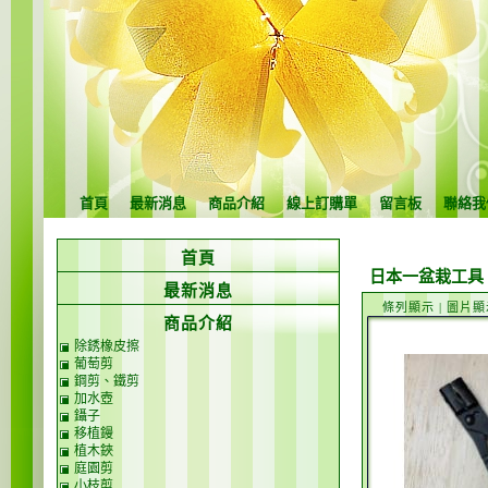
首頁
最新消息
商品介紹
線上訂購單
留言板
聯絡我
首頁
日本一盆栽工具
最新消息
條列顯示
|
圖片顯
商品介紹
除銹橡皮擦
葡萄剪
鋼剪、鐵剪
加水壺
鑷子
移植鏝
植木鋏
庭園剪
小枝剪