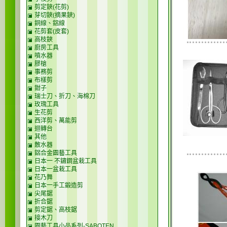
剪定鋏(花剪)
芽切鋏(摘果鋏)
銅線、鋁線
花剪套(皮套)
高枝鋏
廚房工具
噴水器
膠槍
事務剪
布樣剪
鉗子
瑞士刀、折刀、海棉刀
玫瑰工具
生花剪
西洋剪、萬能剪
迴轉台
其他
散水器
鋁合金園藝工具
日本一 不鏽鋼盆栽工具
日本一盆栽工具
花乃舞
日本一手工鍛造剪
尖尾鋸
折合鋸
剪定鋸、高枝鋸
接木刀
園藝工具小品系列-SABOTEN