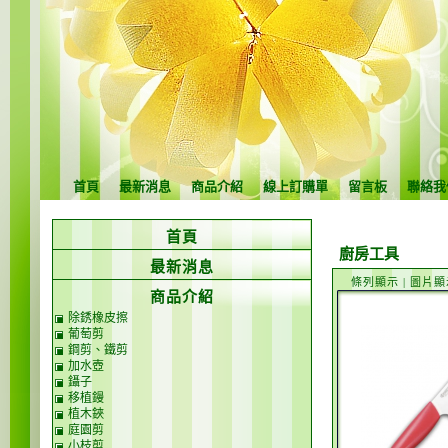
首頁
最新消息
商品介紹
線上訂購單
留言板
聯絡我
首頁
廚房工具
最新消息
條列顯示
|
圖片顯
商品介紹
除銹橡皮擦
葡萄剪
鋼剪、鐵剪
加水壺
鑷子
移植鏝
植木鋏
庭園剪
小枝剪