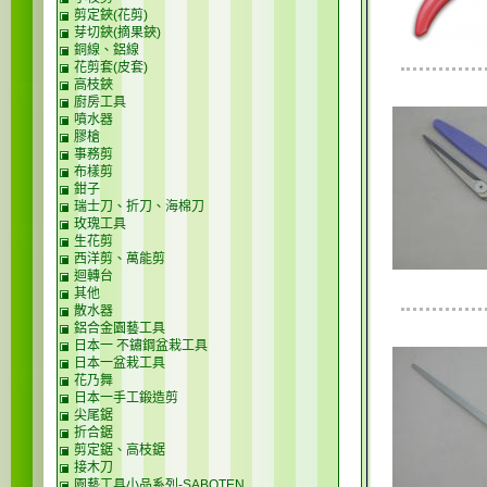
剪定鋏(花剪)
芽切鋏(摘果鋏)
銅線、鋁線
花剪套(皮套)
高枝鋏
廚房工具
噴水器
膠槍
事務剪
布樣剪
鉗子
瑞士刀、折刀、海棉刀
玫瑰工具
生花剪
西洋剪、萬能剪
迴轉台
其他
散水器
鋁合金園藝工具
日本一 不鏽鋼盆栽工具
日本一盆栽工具
花乃舞
日本一手工鍛造剪
尖尾鋸
折合鋸
剪定鋸、高枝鋸
接木刀
園藝工具小品系列-SABOTEN