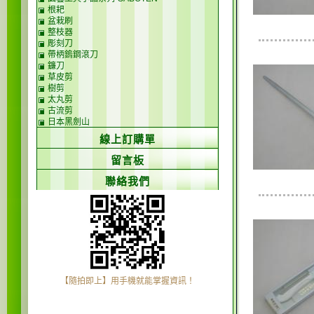
根耙
盆栽刷
整枝器
彫刻刀
帶柄鎢鋼滾刀
鐮刀
草皮剪
樹剪
太丸剪
古流剪
日本黑劍山
線上訂購單
留言板
聯絡我們
【隨拍即上】用手機就能掌握資訊！