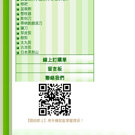
根耙
盆栽刷
整枝器
彫刻刀
帶柄鎢鋼滾刀
鐮刀
草皮剪
樹剪
太丸剪
古流剪
日本黑劍山
線上訂購單
留言板
聯絡我們
【隨拍即上】用手機就能掌握資訊！