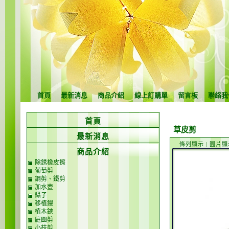
首頁
最新消息
商品介紹
線上訂購單
留言板
聯絡我
首頁
草皮剪
最新消息
條列顯示
|
圖片顯
商品介紹
除銹橡皮擦
葡萄剪
鋼剪、鐵剪
加水壺
鑷子
移植鏝
植木鋏
庭園剪
小枝剪