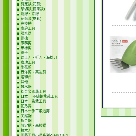
剪定鋏(花剪)
芽切鋏(摘果鋏)
銅線、鋁線
花剪套(皮套)
高枝鋏
廚房工具
噴水器
膠槍
事務剪
布樣剪
鉗子
瑞士刀、折刀、海棉刀
玫瑰工具
生花剪
西洋剪、萬能剪
迴轉台
其他
散水器
鋁合金園藝工具
日本一 不鏽鋼盆栽工具
日本一盆栽工具
花乃舞
日本一手工鍛造剪
尖尾鋸
折合鋸
剪定鋸、高枝鋸
接木刀
園藝工具小品系列-SABOTEN