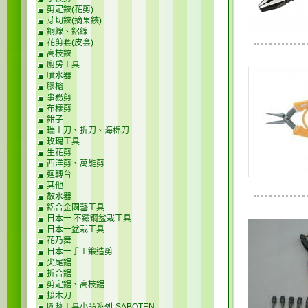
剪定鋏(花剪)
芽切鋏(摘果鋏)
銅線、鋁線
花剪套(皮套)
高枝鋏
廚房工具
噴水器
膠槍
事務剪
布樣剪
鉗子
瑞士刀、折刀、海棉刀
玫瑰工具
生花剪
西洋剪、萬能剪
迴轉台
其他
散水器
鋁合金園藝工具
日本一 不鏽鋼盆栽工具
日本一盆栽工具
花乃舞
日本一手工鍛造剪
尖尾鋸
折合鋸
剪定鋸、高枝鋸
接木刀
園藝工具小品系列-SABOTEN