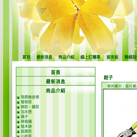
首頁
最新消息
商品介紹
線上訂購單
留言板
聯絡我
首頁
鉗子
最新消息
條列顯示
|
圖片顯
商品介紹
除銹橡皮擦
葡萄剪
鋼剪、鐵剪
加水壺
鑷子
移植鏝
植木鋏
庭園剪
小枝剪