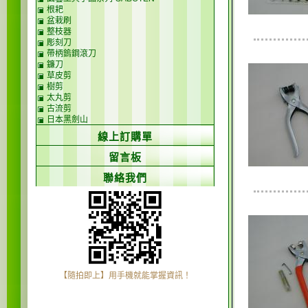
根耙
盆栽刷
整枝器
彫刻刀
帶柄鎢鋼滾刀
鐮刀
草皮剪
樹剪
太丸剪
古流剪
日本黑劍山
線上訂購單
留言板
聯絡我們
【隨拍即上】用手機就能掌握資訊！