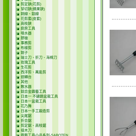
剪定鋏(花剪)
芽切鋏(摘果鋏)
銅線、鋁線
花剪套(皮套)
高枝鋏
廚房工具
噴水器
膠槍
事務剪
布樣剪
鉗子
瑞士刀、折刀、海棉刀
玫瑰工具
生花剪
西洋剪、萬能剪
迴轉台
其他
散水器
鋁合金園藝工具
日本一 不鏽鋼盆栽工具
日本一盆栽工具
花乃舞
日本一手工鍛造剪
尖尾鋸
折合鋸
剪定鋸、高枝鋸
接木刀
園藝工具小品系列-SABOTEN