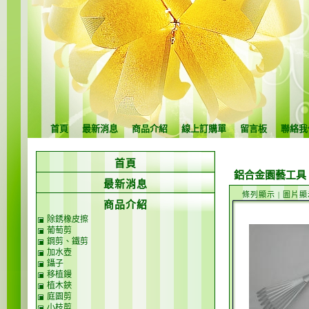
首頁
最新消息
商品介紹
線上訂購單
留言板
聯絡我
首頁
鋁合金園藝工具
最新消息
條列顯示
|
圖片顯
商品介紹
除銹橡皮擦
葡萄剪
鋼剪、鐵剪
加水壺
鑷子
移植鏝
植木鋏
庭園剪
小枝剪