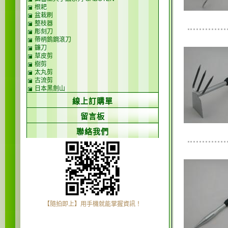
根耙
盆栽刷
整枝器
彫刻刀
帶柄鎢鋼滾刀
鐮刀
草皮剪
樹剪
太丸剪
古流剪
日本黑劍山
線上訂購單
留言板
聯絡我們
【隨拍即上】用手機就能掌握資訊！