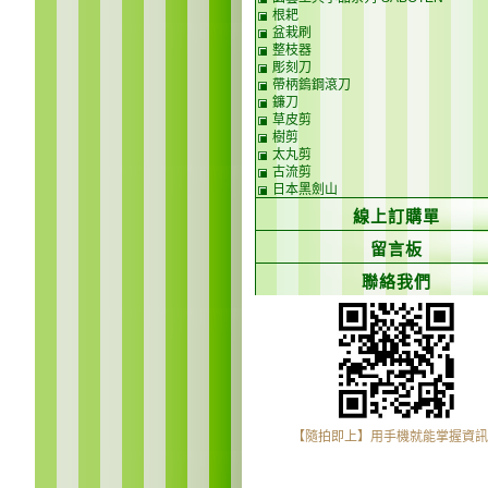
根耙
盆栽刷
整枝器
彫刻刀
帶柄鎢鋼滾刀
鐮刀
草皮剪
樹剪
太丸剪
古流剪
日本黑劍山
線上訂購單
留言板
聯絡我們
【隨拍即上】用手機就能掌握資訊