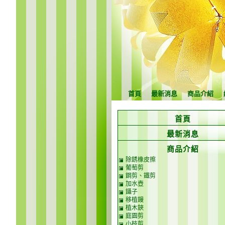
首頁
最新消息
商品介紹
首頁
最新消息
商品介紹
除銹橡皮擦
葡萄剪
鋼剪、鐵剪
加水壺
鑷子
移植鏝
植木鋏
庭園剪
小枝剪