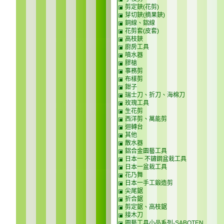
剪定鋏(花剪)
芽切鋏(摘果鋏)
銅線、鋁線
花剪套(皮套)
高枝鋏
廚房工具
噴水器
膠槍
事務剪
布樣剪
鉗子
瑞士刀、折刀、海棉刀
玫瑰工具
生花剪
西洋剪、萬能剪
迴轉台
其他
散水器
鋁合金園藝工具
日本一 不鏽鋼盆栽工具
日本一盆栽工具
花乃舞
日本一手工鍛造剪
尖尾鋸
折合鋸
剪定鋸、高枝鋸
接木刀
園藝工具小品系列-SABOTEN