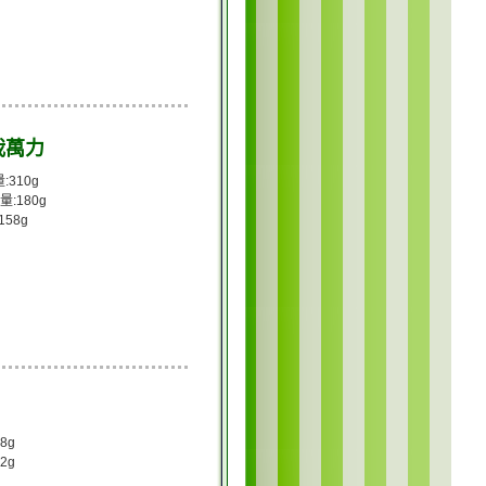
盆栽萬力
:310g
量:180g
158g
8g
2g