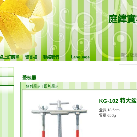
庭緯實
線上訂購單
留言板
聯絡我們
Language
整枝器
條列顯示
|
圖片顯示
KG-102 特大盆
全長:18.5cm
質量:650g