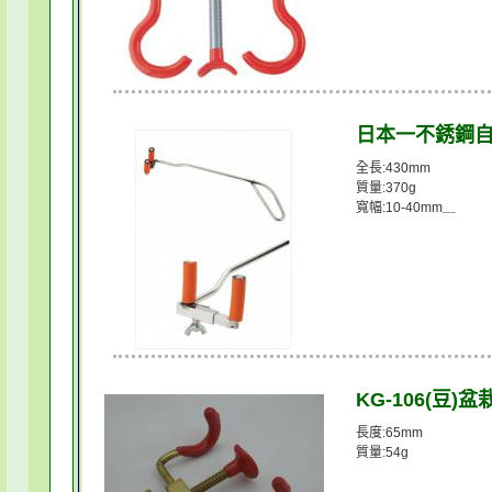
日本一不銹鋼自
全長:430mm
質量:370g
寬幅:10-40mm＿
KG-106(豆)盆
長度:65mm
質量:54g