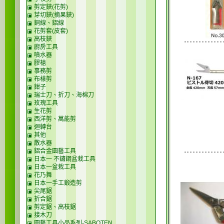
剪定鋏(花剪)
芽切鋏(摘果鋏)
銅線、鋁線
花剪套(皮套)
高枝鋏
廚房工具
噴水器
膠槍
事務剪
布樣剪
鉗子
瑞士刀、折刀、海棉刀
玫瑰工具
生花剪
西洋剪、萬能剪
迴轉台
其他
散水器
鋁合金園藝工具
日本一 不鏽鋼盆栽工具
日本一盆栽工具
花乃舞
日本一手工鍛造剪
尖尾鋸
折合鋸
剪定鋸、高枝鋸
接木刀
園藝工具小品系列-SABOTEN