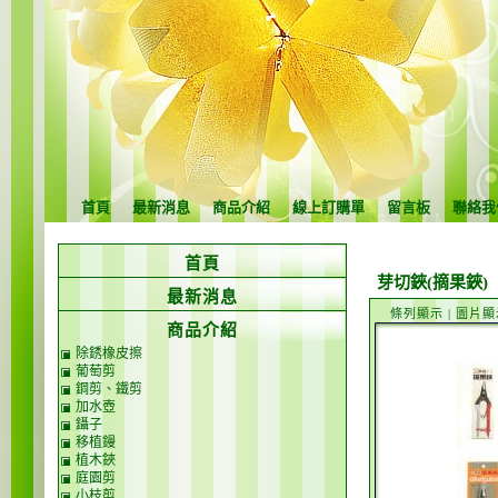
首頁
最新消息
商品介紹
線上訂購單
留言板
聯絡我
首頁
芽切鋏(摘果鋏)
最新消息
條列顯示
|
圖片顯
商品介紹
除銹橡皮擦
葡萄剪
鋼剪、鐵剪
加水壺
鑷子
移植鏝
植木鋏
庭園剪
小枝剪