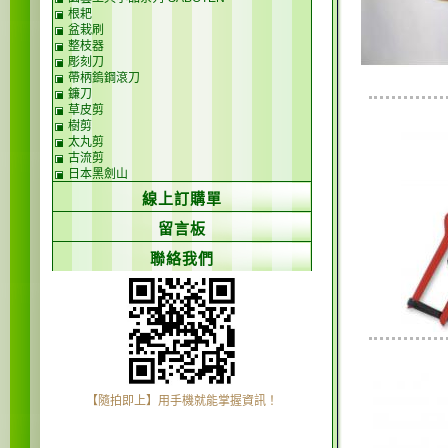
根耙
盆栽刷
整枝器
彫刻刀
帶柄鎢鋼滾刀
鐮刀
草皮剪
樹剪
太丸剪
古流剪
日本黑劍山
線上訂購單
留言板
聯絡我們
【隨拍即上】用手機就能掌握資訊！