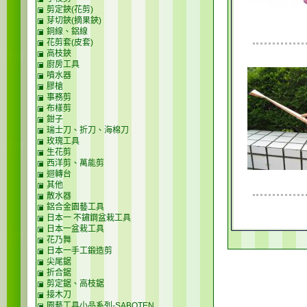
剪定鋏(花剪)
芽切鋏(摘果鋏)
銅線、鋁線
花剪套(皮套)
高枝鋏
廚房工具
噴水器
膠槍
事務剪
布樣剪
鉗子
瑞士刀、折刀、海棉刀
玫瑰工具
生花剪
西洋剪、萬能剪
迴轉台
其他
散水器
鋁合金園藝工具
日本一 不鏽鋼盆栽工具
日本一盆栽工具
花乃舞
日本一手工鍛造剪
尖尾鋸
折合鋸
剪定鋸、高枝鋸
接木刀
園藝工具小品系列-SABOTEN