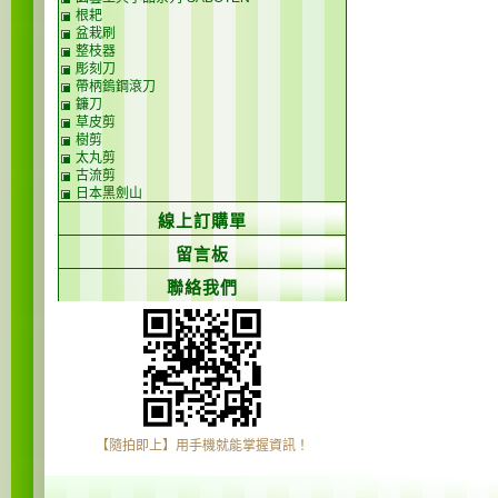
根耙
盆栽刷
整枝器
彫刻刀
帶柄鎢鋼滾刀
鐮刀
草皮剪
樹剪
太丸剪
古流剪
日本黑劍山
線上訂購單
留言板
聯絡我們
【隨拍即上】用手機就能掌握資訊！