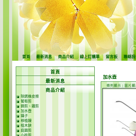
首頁
最新消息
商品介紹
線上訂購單
留言板
聯絡我
首頁
加水壺
最新消息
條列顯示
|
圖片顯
商品介紹
除銹橡皮擦
葡萄剪
鋼剪、鐵剪
加水壺
鑷子
移植鏝
植木鋏
庭園剪
小枝剪