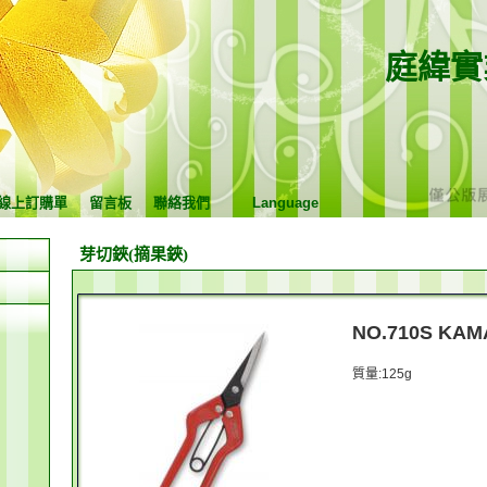
庭緯實
線上訂購單
留言板
聯絡我們
Language
芽切鋏(摘果鋏)
NO.710S K
質量:125g