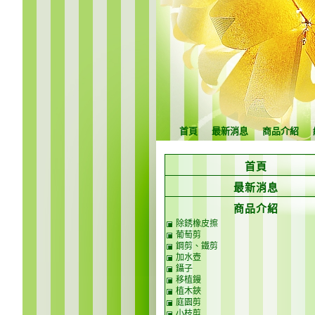
首頁
最新消息
商品介紹
首頁
最新消息
商品介紹
除銹橡皮擦
葡萄剪
鋼剪、鐵剪
加水壺
鑷子
移植鏝
植木鋏
庭園剪
小枝剪