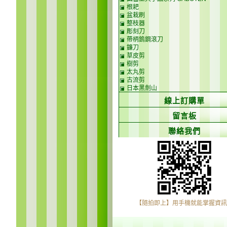
根耙
盆栽刷
整枝器
彫刻刀
帶柄鎢鋼滾刀
鐮刀
草皮剪
樹剪
太丸剪
古流剪
日本黑劍山
線上訂購單
留言板
聯絡我們
【隨拍即上】用手機就能掌握資訊