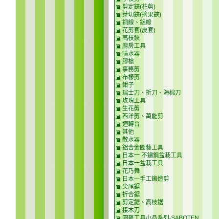
剪定鋏(花剪)
芽切鋏(摘果鋏)
銅線、鋁線
花剪套(皮套)
高枝鋏
廚房工具
噴水器
膠槍
事務剪
布樣剪
鉗子
瑞士刀、折刀、海棉刀
玫瑰工具
生花剪
西洋剪、萬能剪
迴轉台
其他
散水器
鋁合金園藝工具
日本一 不鏽鋼盆栽工具
日本一盆栽工具
花乃舞
日本一手工鍛造剪
尖尾鋸
折合鋸
剪定鋸、高枝鋸
接木刀
園藝工具小品系列-SABOTEN