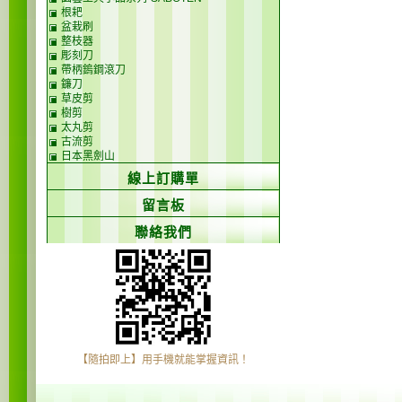
根耙
盆栽刷
整枝器
彫刻刀
帶柄鎢鋼滾刀
鐮刀
草皮剪
樹剪
太丸剪
古流剪
日本黑劍山
線上訂購單
留言板
聯絡我們
【隨拍即上】用手機就能掌握資訊！