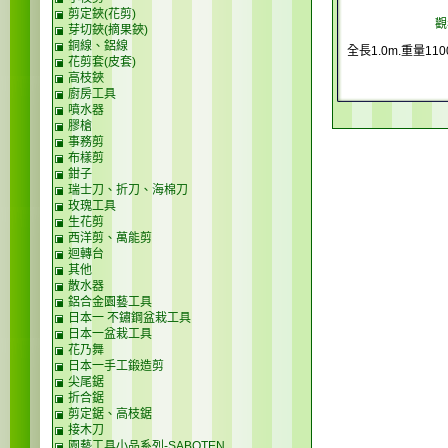
剪定鋏(花剪)
觀
芽切鋏(摘果鋏)
銅線、鋁線
全長1.0m.重量11
花剪套(皮套)
高枝鋏
廚房工具
噴水器
膠槍
事務剪
布樣剪
鉗子
瑞士刀、折刀、海棉刀
玫瑰工具
生花剪
西洋剪、萬能剪
迴轉台
其他
散水器
鋁合金園藝工具
日本一 不鏽鋼盆栽工具
日本一盆栽工具
花乃舞
日本一手工鍛造剪
尖尾鋸
折合鋸
剪定鋸、高枝鋸
接木刀
園藝工具小品系列-SABOTEN