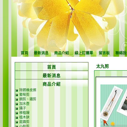
首頁
最新消息
商品介紹
線上訂購單
留言板
聯絡我
太丸剪
首頁
最新消息
商品介紹
除銹橡皮擦
葡萄剪
鋼剪、鐵剪
加水壺
鑷子
移植鏝
植木鋏
庭園剪
小枝剪