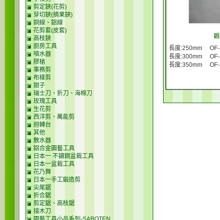
剪定鋏(花剪)
芽切鋏(摘果鋏)
銅線、鋁線
花剪套(皮套)
觀
高枝鋏
廚房工具
長度:250mm OF-
噴水器
長度:300mm OF-
膠槍
長度:350mm OF-
事務剪
布樣剪
鉗子
瑞士刀、折刀、海棉刀
玫瑰工具
生花剪
西洋剪、萬能剪
迴轉台
其他
散水器
鋁合金園藝工具
日本一 不鏽鋼盆栽工具
日本一盆栽工具
花乃舞
日本一手工鍛造剪
尖尾鋸
折合鋸
剪定鋸、高枝鋸
接木刀
園藝工具小品系列-SABOTEN