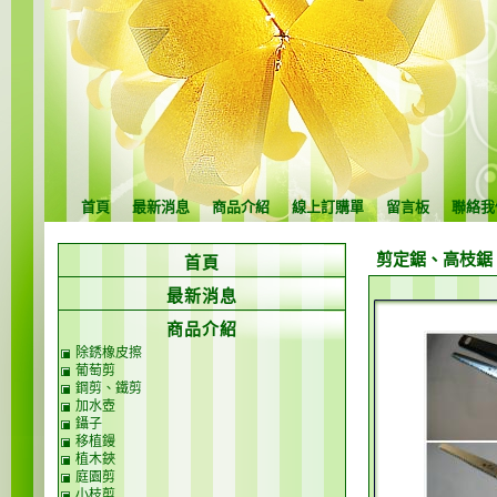
首頁
最新消息
商品介紹
線上訂購單
留言板
聯絡我
剪定鋸、高枝鋸
首頁
最新消息
商品介紹
除銹橡皮擦
葡萄剪
鋼剪、鐵剪
加水壺
鑷子
移植鏝
植木鋏
庭園剪
小枝剪