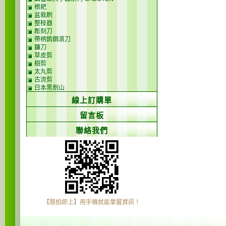
根耙
盆栽刷
整枝器
彫刻刀
帶柄鎢鋼滾刀
鐮刀
草皮剪
樹剪
太丸剪
古流剪
日本黑劍山
線上訂購單
留言板
聯絡我們
【隨拍即上】用手機就能掌握資訊！