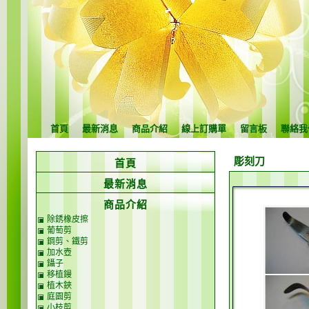
首頁
最新消息
商品介紹
線上訂購單
留言板
聯絡我
彫刻刀
首頁
最新消息
商品介紹
除銹橡皮擦
葡萄剪
鋼剪、鐵剪
加水壺
鑷子
移植鏝
植木鋏
庭園剪
小枝剪