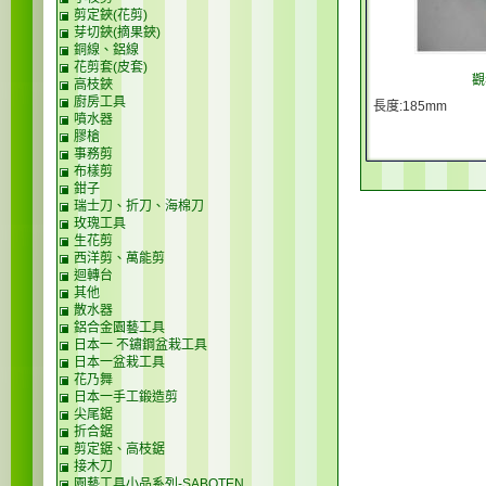
剪定鋏(花剪)
芽切鋏(摘果鋏)
銅線、鋁線
花剪套(皮套)
觀
高枝鋏
廚房工具
長度:185mm
噴水器
膠槍
事務剪
布樣剪
鉗子
瑞士刀、折刀、海棉刀
玫瑰工具
生花剪
西洋剪、萬能剪
迴轉台
其他
散水器
鋁合金園藝工具
日本一 不鏽鋼盆栽工具
日本一盆栽工具
花乃舞
日本一手工鍛造剪
尖尾鋸
折合鋸
剪定鋸、高枝鋸
接木刀
園藝工具小品系列-SABOTEN