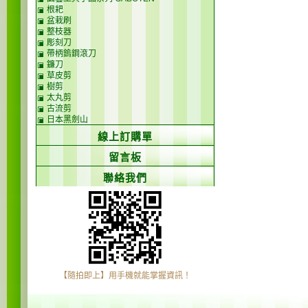
根耙
盆栽刷
整枝器
彫刻刀
帶柄鎢鋼滾刀
鐮刀
草皮剪
樹剪
太丸剪
古流剪
日本黑劍山
線上訂購單
留言板
聯絡我們
【隨拍即上】用手機就能掌握資訊！