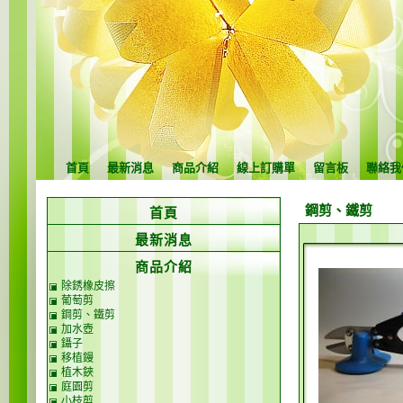
首頁
最新消息
商品介紹
線上訂購單
留言板
聯絡我
鋼剪、鐵剪
首頁
最新消息
商品介紹
除銹橡皮擦
葡萄剪
鋼剪、鐵剪
加水壺
鑷子
移植鏝
植木鋏
庭園剪
小枝剪