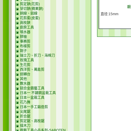
剪定鋏(花剪)
觀
芽切鋏(摘果鋏)
銅線、鋁線
直径:15mm
花剪套(皮套)
高枝鋏
廚房工具
噴水器
膠槍
事務剪
布樣剪
鉗子
瑞士刀、折刀、海棉刀
玫瑰工具
生花剪
西洋剪、萬能剪
迴轉台
其他
散水器
鋁合金園藝工具
日本一 不鏽鋼盆栽工具
日本一盆栽工具
花乃舞
日本一手工鍛造剪
尖尾鋸
折合鋸
剪定鋸、高枝鋸
接木刀
園藝工具小品系列-SABOTEN