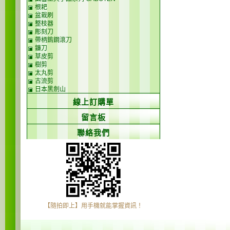
根耙
盆栽刷
整枝器
彫刻刀
帶柄鎢鋼滾刀
鐮刀
草皮剪
樹剪
太丸剪
古流剪
日本黑劍山
線上訂購單
留言板
聯絡我們
【隨拍即上】用手機就能掌握資訊！