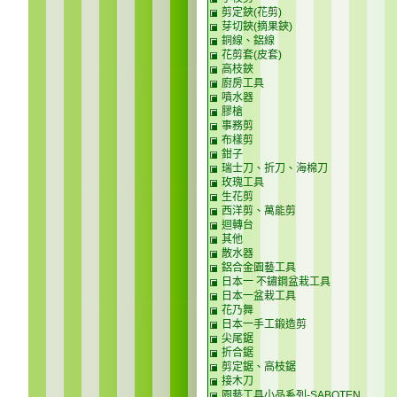
剪定鋏(花剪)
芽切鋏(摘果鋏)
銅線、鋁線
花剪套(皮套)
高枝鋏
廚房工具
噴水器
膠槍
事務剪
布樣剪
鉗子
瑞士刀、折刀、海棉刀
玫瑰工具
生花剪
西洋剪、萬能剪
迴轉台
其他
散水器
鋁合金園藝工具
日本一 不鏽鋼盆栽工具
日本一盆栽工具
花乃舞
日本一手工鍛造剪
尖尾鋸
折合鋸
剪定鋸、高枝鋸
接木刀
園藝工具小品系列-SABOTEN