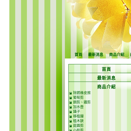
首頁
最新消息
商品介紹
首頁
最新消息
商品介紹
除銹橡皮擦
葡萄剪
鋼剪、鐵剪
加水壺
鑷子
移植鏝
植木鋏
庭園剪
小枝剪