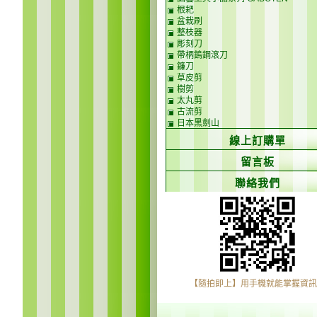
根耙
盆栽刷
整枝器
彫刻刀
帶柄鎢鋼滾刀
鐮刀
草皮剪
樹剪
太丸剪
古流剪
日本黑劍山
線上訂購單
留言板
聯絡我們
【隨拍即上】用手機就能掌握資訊