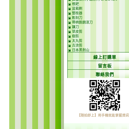
根耙
盆栽刷
整枝器
彫刻刀
帶柄鎢鋼滾刀
鐮刀
草皮剪
樹剪
太丸剪
古流剪
日本黑劍山
線上訂購單
留言板
聯絡我們
【隨拍即上】用手機就能掌握資訊