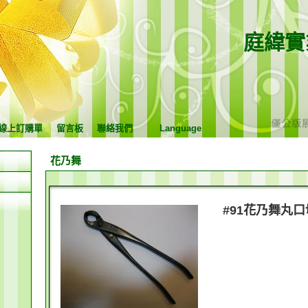
庭緯實
線上訂購單
留言板
聯絡我們
Language
花乃舞
#91花乃舞丸口