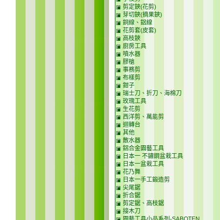
剪定鋏(花剪)
芽切鋏(摘果鋏)
銅線、鋁線
花剪套(皮套)
高枝鋏
廚房工具
噴水器
膠槍
事務剪
布樣剪
鉗子
瑞士刀、折刀、海棉刀
玫瑰工具
生花剪
西洋剪、萬能剪
迴轉台
其他
散水器
鋁合金園藝工具
日本一 不鏽鋼盆栽工具
日本一盆栽工具
花乃舞
日本一手工鍛造剪
尖尾鋸
折合鋸
剪定鋸、高枝鋸
接木刀
園藝工具小品系列-SABOTEN