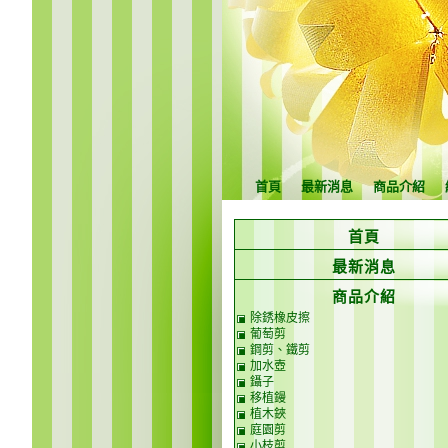
首頁
最新消息
商品介紹
首頁
最新消息
商品介紹
除銹橡皮擦
葡萄剪
鋼剪、鐵剪
加水壺
鑷子
移植鏝
植木鋏
庭園剪
小枝剪