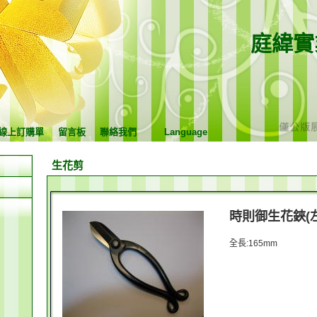
庭緯實
線上訂購單
留言板
聯絡我們
Language
生花剪
時則御生花鋏(左
全長:165mm