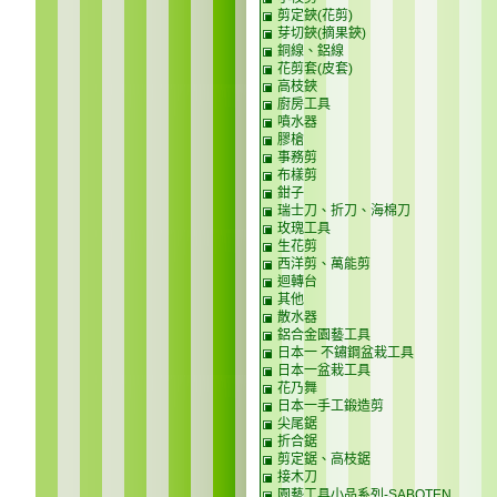
剪定鋏(花剪)
芽切鋏(摘果鋏)
銅線、鋁線
花剪套(皮套)
高枝鋏
廚房工具
噴水器
膠槍
事務剪
布樣剪
鉗子
瑞士刀、折刀、海棉刀
玫瑰工具
生花剪
西洋剪、萬能剪
迴轉台
其他
散水器
鋁合金園藝工具
日本一 不鏽鋼盆栽工具
日本一盆栽工具
花乃舞
日本一手工鍛造剪
尖尾鋸
折合鋸
剪定鋸、高枝鋸
接木刀
園藝工具小品系列-SABOTEN