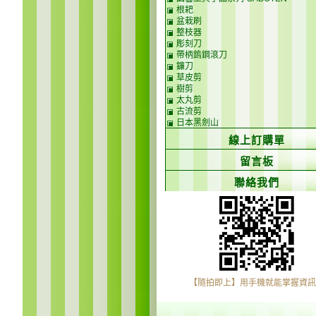
根耙
盆栽刷
整枝器
彫刻刀
帶柄鎢鋼滾刀
鐮刀
草皮剪
樹剪
太丸剪
古流剪
日本黑劍山
線上訂購單
留言板
聯絡我們
【隨拍即上】用手機就能掌握資訊