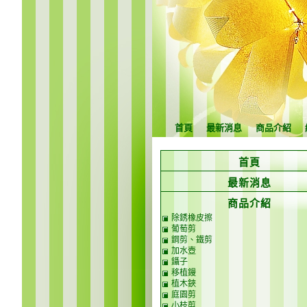
首頁
最新消息
商品介紹
首頁
最新消息
商品介紹
除銹橡皮擦
葡萄剪
鋼剪、鐵剪
加水壺
鑷子
移植鏝
植木鋏
庭園剪
小枝剪