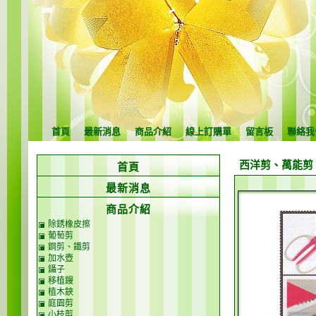
首頁
最新消息
商品介紹
線上訂購單
留言板
聯絡我
西洋剪、萬能剪
首頁
最新消息
商品介紹
除銹橡皮擦
葡萄剪
鋼剪、鐵剪
加水壺
鑷子
移植鏝
植木鋏
庭園剪
小枝剪