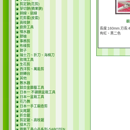
剪定鋏(花剪)
芽切鋏(摘果鋏)
銅線、鋁線
花剪套(皮套)
觀
高枝鋏
廚房工具
長度:160mm.刃長:4
噴水器
有紅、黑二色
膠槍
事務剪
布樣剪
鉗子
瑞士刀、折刀、海棉刀
玫瑰工具
生花剪
西洋剪、萬能剪
迴轉台
其他
散水器
鋁合金園藝工具
日本一 不鏽鋼盆栽工具
日本一盆栽工具
花乃舞
日本一手工鍛造剪
尖尾鋸
折合鋸
剪定鋸、高枝鋸
接木刀
園藝工具小品系列-SABOTEN