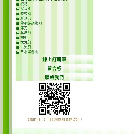
根耙
盆栽刷
整枝器
彫刻刀
帶柄鎢鋼滾刀
鐮刀
草皮剪
樹剪
太丸剪
古流剪
日本黑劍山
線上訂購單
留言板
聯絡我們
【隨拍即上】用手機就能掌握資訊！