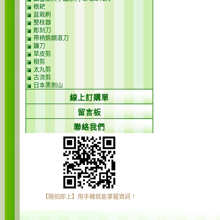
根耙
盆栽刷
整枝器
彫刻刀
帶柄鎢鋼滾刀
鐮刀
草皮剪
樹剪
太丸剪
古流剪
日本黑劍山
線上訂購單
留言板
聯絡我們
【隨拍即上】用手機就能掌握資訊！