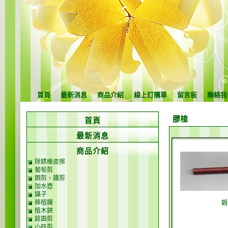
首頁
最新消息
商品介紹
線上訂購單
留言板
聯絡我
膠槍
首頁
最新消息
商品介紹
除銹橡皮擦
葡萄剪
鋼剪、鐵剪
加水壺
鑷子
移植鏝
觀
植木鋏
庭園剪
小枝剪