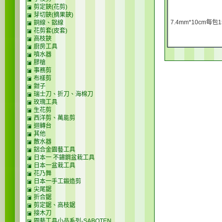
剪定鋏(花剪)
芽切鋏(摘果鋏)
7.4mm*10cm每包
銅線、鋁線
花剪套(皮套)
高枝鋏
廚房工具
噴水器
膠槍
事務剪
布樣剪
鉗子
瑞士刀、折刀、海棉刀
玫瑰工具
生花剪
西洋剪、萬能剪
迴轉台
其他
散水器
鋁合金園藝工具
日本一 不鏽鋼盆栽工具
日本一盆栽工具
花乃舞
日本一手工鍛造剪
尖尾鋸
折合鋸
剪定鋸、高枝鋸
接木刀
園藝工具小品系列-SABOTEN