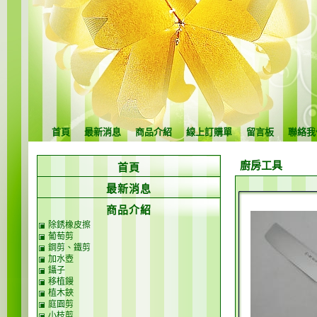
首頁
最新消息
商品介紹
線上訂購單
留言板
聯絡我
廚房工具
首頁
最新消息
商品介紹
除銹橡皮擦
葡萄剪
鋼剪、鐵剪
加水壺
鑷子
移植鏝
植木鋏
庭園剪
小枝剪