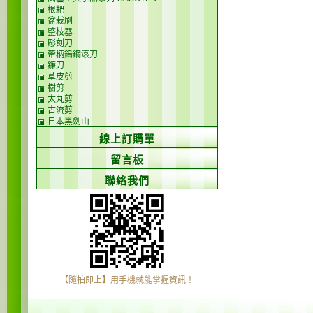
根耙
盆栽刷
整枝器
彫刻刀
帶柄鎢鋼滾刀
鐮刀
草皮剪
樹剪
太丸剪
古流剪
日本黑劍山
線上訂購單
留言板
聯絡我們
【隨拍即上】用手機就能掌握資訊！