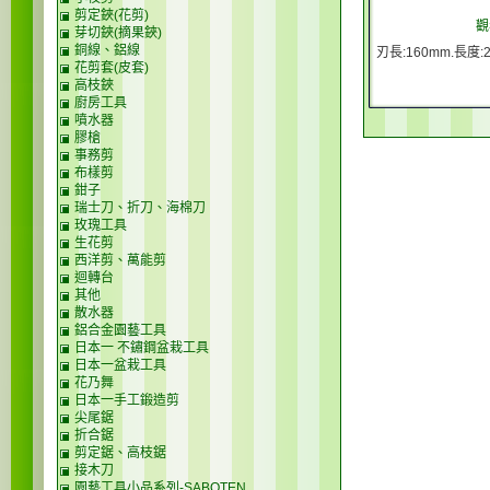
剪定鋏(花剪)
觀
芽切鋏(摘果鋏)
銅線、鋁線
刃長:160mm.長度:
花剪套(皮套)
高枝鋏
廚房工具
噴水器
膠槍
事務剪
布樣剪
鉗子
瑞士刀、折刀、海棉刀
玫瑰工具
生花剪
西洋剪、萬能剪
迴轉台
其他
散水器
鋁合金園藝工具
日本一 不鏽鋼盆栽工具
日本一盆栽工具
花乃舞
日本一手工鍛造剪
尖尾鋸
折合鋸
剪定鋸、高枝鋸
接木刀
園藝工具小品系列-SABOTEN