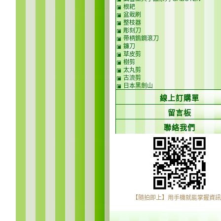
根耙
盆栽刷
整枝器
彫刻刀
帶柄鎢鋼滾刀
鐮刀
草皮剪
樹剪
太丸剪
古流剪
日本黑劍山
線上訂購單
留言板
聯絡我們
【隨拍即上】用手機就能掌握資訊