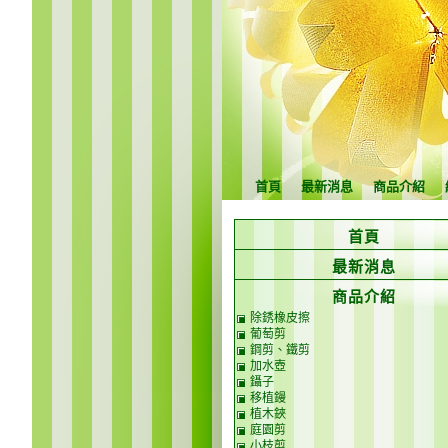
首頁
最新消息
商品介紹
首頁
最新消息
商品介紹
除銹橡皮擦
葡萄剪
鋼剪、鐵剪
加水壺
鑷子
移植鏝
植木鋏
庭園剪
小枝剪