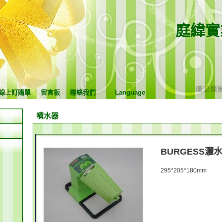
庭緯實
線上訂購單
留言板
聯絡我們
Language
噴水器
BURGESS灑
295*205*180mm