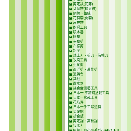
剪定鋏(花剪)
芽切鋏(摘果鋏)
銅線、鋁線
花剪套(皮套)
高枝鋏
廚房工具
噴水器
膠槍
事務剪
布樣剪
鉗子
瑞士刀、折刀、海棉刀
玫瑰工具
生花剪
西洋剪、萬能剪
迴轉台
其他
散水器
鋁合金園藝工具
日本一 不鏽鋼盆栽工具
日本一盆栽工具
花乃舞
日本一手工鍛造剪
尖尾鋸
折合鋸
剪定鋸、高枝鋸
接木刀
園藝工具小品系列-SABOTEN