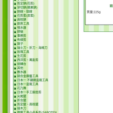
剪定鋏(花剪)
觀
芽切鋏(摘果鋏)
銅線、鋁線
質量:225g
花剪套(皮套)
高枝鋏
廚房工具
噴水器
膠槍
事務剪
布樣剪
鉗子
瑞士刀、折刀、海棉刀
玫瑰工具
生花剪
西洋剪、萬能剪
迴轉台
其他
散水器
鋁合金園藝工具
日本一 不鏽鋼盆栽工具
日本一盆栽工具
花乃舞
日本一手工鍛造剪
尖尾鋸
折合鋸
剪定鋸、高枝鋸
接木刀
園藝工具小品系列-SABOTEN