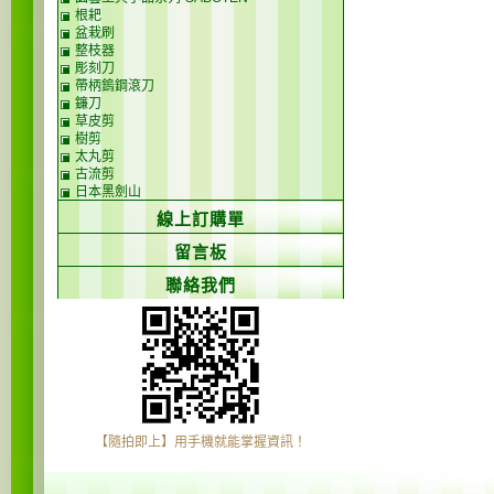
根耙
盆栽刷
整枝器
彫刻刀
帶柄鎢鋼滾刀
鐮刀
草皮剪
樹剪
太丸剪
古流剪
日本黑劍山
線上訂購單
留言板
聯絡我們
【隨拍即上】用手機就能掌握資訊！