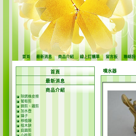
首頁
最新消息
商品介紹
線上訂購單
留言板
聯絡我
噴水器
首頁
最新消息
商品介紹
除銹橡皮擦
葡萄剪
鋼剪、鐵剪
加水壺
鑷子
移植鏝
植木鋏
庭園剪
小枝剪