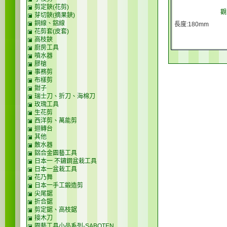
剪定鋏(花剪)
觀
芽切鋏(摘果鋏)
銅線、鋁線
長度:180mm
花剪套(皮套)
高枝鋏
廚房工具
噴水器
膠槍
事務剪
布樣剪
鉗子
瑞士刀、折刀、海棉刀
玫瑰工具
生花剪
西洋剪、萬能剪
迴轉台
其他
散水器
鋁合金園藝工具
日本一 不鏽鋼盆栽工具
日本一盆栽工具
花乃舞
日本一手工鍛造剪
尖尾鋸
折合鋸
剪定鋸、高枝鋸
接木刀
園藝工具小品系列-SABOTEN