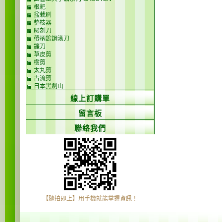
根耙
盆栽刷
整枝器
彫刻刀
帶柄鎢鋼滾刀
鐮刀
草皮剪
樹剪
太丸剪
古流剪
日本黑劍山
線上訂購單
留言板
聯絡我們
【隨拍即上】用手機就能掌握資訊！