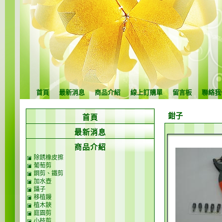
首頁
最新消息
商品介紹
線上訂購單
留言板
聯絡我
鉗子
首頁
最新消息
商品介紹
除銹橡皮擦
葡萄剪
鋼剪、鐵剪
加水壺
鑷子
移植鏝
植木鋏
庭園剪
小枝剪