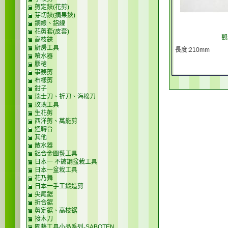
剪定鋏(花剪)
芽切鋏(摘果鋏)
銅線、鋁線
花剪套(皮套)
觀
高枝鋏
廚房工具
長度:210mm
噴水器
膠槍
事務剪
布樣剪
鉗子
瑞士刀、折刀、海棉刀
玫瑰工具
生花剪
西洋剪、萬能剪
迴轉台
其他
散水器
鋁合金園藝工具
日本一 不鏽鋼盆栽工具
日本一盆栽工具
花乃舞
日本一手工鍛造剪
尖尾鋸
折合鋸
剪定鋸、高枝鋸
接木刀
園藝工具小品系列-SABOTEN