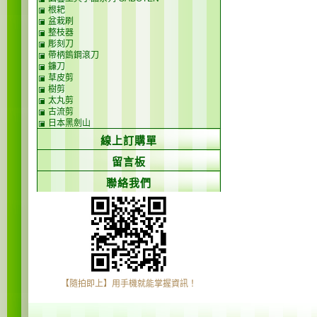
根耙
盆栽刷
整枝器
彫刻刀
帶柄鎢鋼滾刀
鐮刀
草皮剪
樹剪
太丸剪
古流剪
日本黑劍山
線上訂購單
留言板
聯絡我們
【隨拍即上】用手機就能掌握資訊！