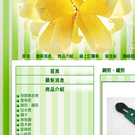
首頁
最新消息
商品介紹
線上訂購單
留言板
聯絡我
鋼剪、鐵剪
首頁
最新消息
商品介紹
除銹橡皮擦
葡萄剪
鋼剪、鐵剪
加水壺
鑷子
移植鏝
植木鋏
庭園剪
小枝剪