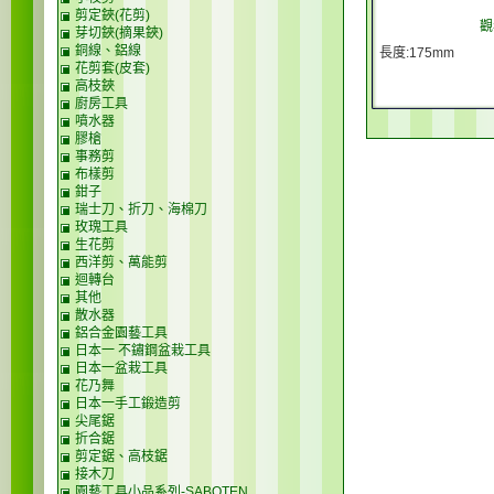
剪定鋏(花剪)
觀
芽切鋏(摘果鋏)
銅線、鋁線
長度:175mm
花剪套(皮套)
高枝鋏
廚房工具
噴水器
膠槍
事務剪
布樣剪
鉗子
瑞士刀、折刀、海棉刀
玫瑰工具
生花剪
西洋剪、萬能剪
迴轉台
其他
散水器
鋁合金園藝工具
日本一 不鏽鋼盆栽工具
日本一盆栽工具
花乃舞
日本一手工鍛造剪
尖尾鋸
折合鋸
剪定鋸、高枝鋸
接木刀
園藝工具小品系列-SABOTEN