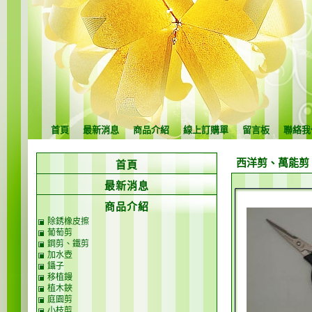
首頁
最新消息
商品介紹
線上訂購單
留言板
聯絡我
西洋剪、萬能剪
首頁
最新消息
商品介紹
除銹橡皮擦
葡萄剪
鋼剪、鐵剪
加水壺
鑷子
移植鏝
植木鋏
庭園剪
小枝剪