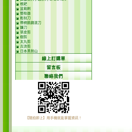
根耙
盆栽刷
整枝器
彫刻刀
帶柄鎢鋼滾刀
鐮刀
草皮剪
樹剪
太丸剪
古流剪
日本黑劍山
線上訂購單
留言板
聯絡我們
【隨拍即上】用手機就能掌握資訊！