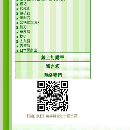
根耙
盆栽刷
整枝器
彫刻刀
帶柄鎢鋼滾刀
鐮刀
草皮剪
樹剪
太丸剪
古流剪
日本黑劍山
線上訂購單
留言板
聯絡我們
【隨拍即上】用手機就能掌握資訊！