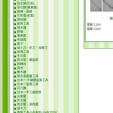
剪定鋏(花剪)
芽切鋏(摘果鋏)
銅線、鋁線
花剪套(皮套)
觀
高枝鋏
廚房工具
電壓:110V
噴水器
電壓:220V
膠槍
事務剪
布樣剪
鉗子
瑞士刀、折刀、海棉刀
玫瑰工具
生花剪
西洋剪、萬能剪
迴轉台
其他
散水器
鋁合金園藝工具
日本一 不鏽鋼盆栽工具
日本一盆栽工具
花乃舞
日本一手工鍛造剪
尖尾鋸
折合鋸
剪定鋸、高枝鋸
接木刀
園藝工具小品系列-SABOTEN