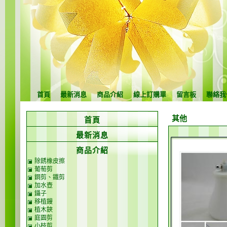
首頁
最新消息
商品介紹
線上訂購單
留言板
聯絡我
其他
首頁
最新消息
商品介紹
除銹橡皮擦
葡萄剪
鋼剪、鐵剪
加水壺
鑷子
移植鏝
植木鋏
庭園剪
小枝剪