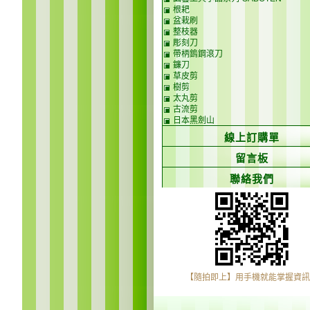
根耙
盆栽刷
整枝器
彫刻刀
帶柄鎢鋼滾刀
鐮刀
草皮剪
樹剪
太丸剪
古流剪
日本黑劍山
線上訂購單
留言板
聯絡我們
【隨拍即上】用手機就能掌握資訊