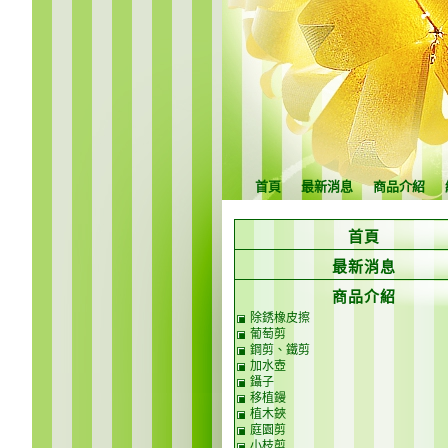
首頁
最新消息
商品介紹
首頁
最新消息
商品介紹
除銹橡皮擦
葡萄剪
鋼剪、鐵剪
加水壺
鑷子
移植鏝
植木鋏
庭園剪
小枝剪