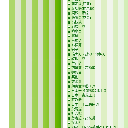
剪定鋏(花剪)
芽切鋏(摘果鋏)
銅線、鋁線
花剪套(皮套)
高枝鋏
廚房工具
噴水器
膠槍
事務剪
布樣剪
鉗子
瑞士刀、折刀、海棉刀
玫瑰工具
生花剪
西洋剪、萬能剪
迴轉台
其他
散水器
鋁合金園藝工具
日本一 不鏽鋼盆栽工具
日本一盆栽工具
花乃舞
日本一手工鍛造剪
尖尾鋸
折合鋸
剪定鋸、高枝鋸
接木刀
園藝工具小品系列-SABOTEN