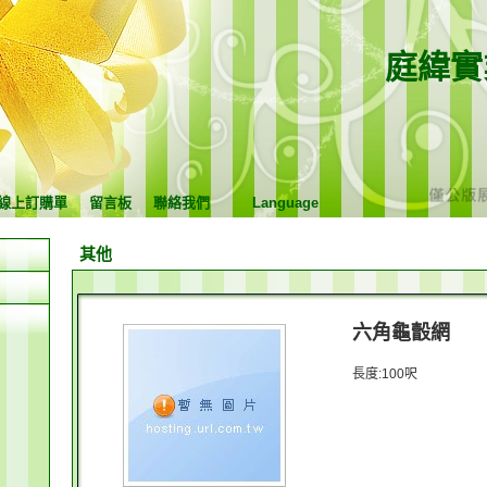
庭緯實
線上訂購單
留言板
聯絡我們
Language
其他
六角龜瞉網
長度:100呎