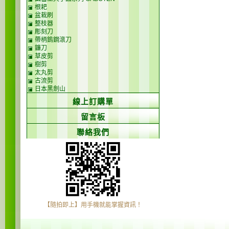
根耙
盆栽刷
整枝器
彫刻刀
帶柄鎢鋼滾刀
鐮刀
草皮剪
樹剪
太丸剪
古流剪
日本黑劍山
線上訂購單
留言板
聯絡我們
【隨拍即上】用手機就能掌握資訊！