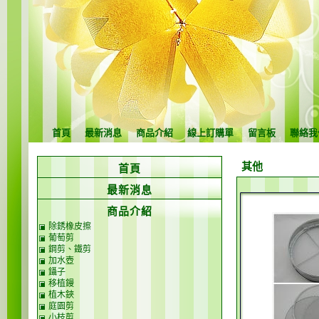
首頁
最新消息
商品介紹
線上訂購單
留言板
聯絡我
其他
首頁
最新消息
商品介紹
除銹橡皮擦
葡萄剪
鋼剪、鐵剪
加水壺
鑷子
移植鏝
植木鋏
庭園剪
小枝剪