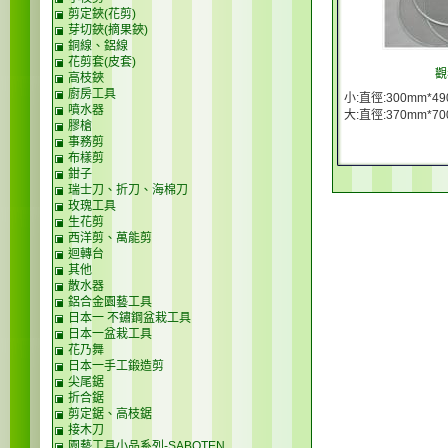
剪定鋏(花剪)
芽切鋏(摘果鋏)
銅線、鋁線
花剪套(皮套)
觀
高枝鋏
廚房工具
小:直徑:300mm*49
噴水器
大:直徑:370mm*70
膠槍
事務剪
布樣剪
鉗子
瑞士刀、折刀、海棉刀
玫瑰工具
生花剪
西洋剪、萬能剪
迴轉台
其他
散水器
鋁合金園藝工具
日本一 不鏽鋼盆栽工具
日本一盆栽工具
花乃舞
日本一手工鍛造剪
尖尾鋸
折合鋸
剪定鋸、高枝鋸
接木刀
園藝工具小品系列-SABOTEN