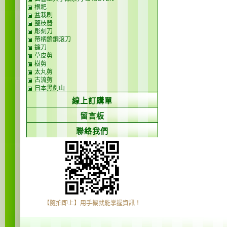
根耙
盆栽刷
整枝器
彫刻刀
帶柄鎢鋼滾刀
鐮刀
草皮剪
樹剪
太丸剪
古流剪
日本黑劍山
線上訂購單
留言板
聯絡我們
【隨拍即上】用手機就能掌握資訊！