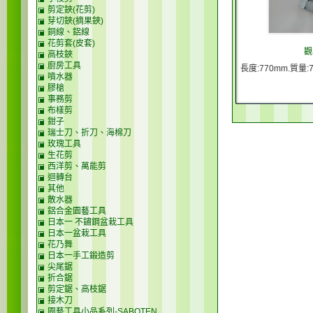
剪定鋏(花剪)
芽切鋏(摘果鋏)
銅線、鋁線
花剪套(皮套)
觀
高枝鋏
廚房工具
長度:770mm.質量:7
噴水器
膠槍
事務剪
布樣剪
鉗子
瑞士刀、折刀、海棉刀
玫瑰工具
生花剪
西洋剪、萬能剪
迴轉台
其他
散水器
鋁合金園藝工具
日本一 不鏽鋼盆栽工具
日本一盆栽工具
花乃舞
日本一手工鍛造剪
尖尾鋸
折合鋸
剪定鋸、高枝鋸
接木刀
園藝工具小品系列-SABOTEN