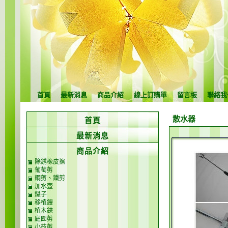
首頁
最新消息
商品介紹
線上訂購單
留言板
聯絡我
散水器
首頁
最新消息
商品介紹
除銹橡皮擦
葡萄剪
鋼剪、鐵剪
加水壺
鑷子
移植鏝
植木鋏
庭園剪
小枝剪