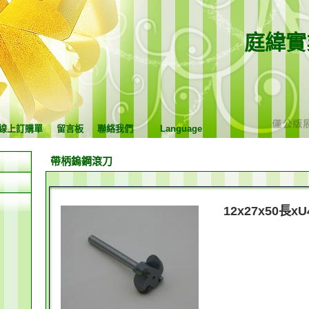
庭緯實
線上訂購單
留言板
聯絡我們
Language
帶柄鎢鋼滾刀
12x27x50長x