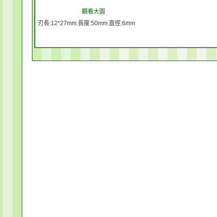
觀看大圖
刃長:12*27mm.長度:50mm.直徑:6mm