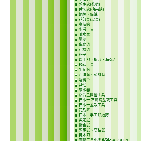
剪定鋏(花剪)
芽切鋏(摘果鋏)
銅線、鋁線
花剪套(皮套)
高枝鋏
廚房工具
噴水器
膠槍
事務剪
布樣剪
鉗子
瑞士刀、折刀、海棉刀
玫瑰工具
生花剪
西洋剪、萬能剪
迴轉台
其他
散水器
鋁合金園藝工具
日本一 不鏽鋼盆栽工具
日本一盆栽工具
花乃舞
日本一手工鍛造剪
尖尾鋸
折合鋸
剪定鋸、高枝鋸
接木刀
園藝工具小品系列-SABOTEN