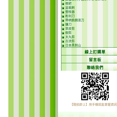
根耙
盆栽刷
整枝器
彫刻刀
帶柄鎢鋼滾刀
鐮刀
草皮剪
樹剪
太丸剪
古流剪
日本黑劍山
線上訂購單
留言板
聯絡我們
【隨拍即上】用手機就能掌握資訊