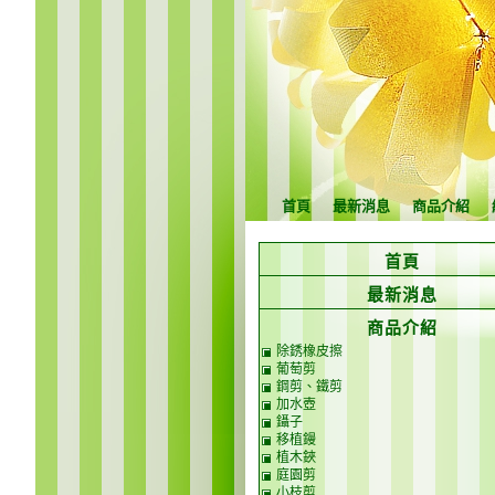
首頁
最新消息
商品介紹
首頁
最新消息
商品介紹
除銹橡皮擦
葡萄剪
鋼剪、鐵剪
加水壺
鑷子
移植鏝
植木鋏
庭園剪
小枝剪