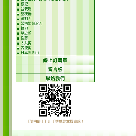
根耙
盆栽刷
整枝器
彫刻刀
帶柄鎢鋼滾刀
鐮刀
草皮剪
樹剪
太丸剪
古流剪
日本黑劍山
線上訂購單
留言板
聯絡我們
【隨拍即上】用手機就能掌握資訊！