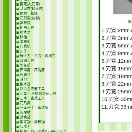
剪定鋏(花剪)
芽切鋏(摘果鋏)
銅線、鋁線
花剪套(皮套)
觀
高枝鋏
廚房工具
1.刃寬:2mm.
噴水器
膠槍
2.刃寬:3mm.
事務剪
3.刃寬:6mm.
布樣剪
鉗子
4.刃寬:9mm.
瑞士刀、折刀、海棉刀
5.刃寬:12mm
玫瑰工具
生花剪
6.刃寬:15mm.
西洋剪、萬能剪
迴轉台
7.刃寬:18mm
其他
8.刃寬:22mm.
散水器
鋁合金園藝工具
9.刃寬:25mm
日本一 不鏽鋼盆栽工具
日本一盆栽工具
10.刃寬:30m
花乃舞
11.刃寬:36m
日本一手工鍛造剪
尖尾鋸
折合鋸
剪定鋸、高枝鋸
接木刀
園藝工具小品系列-SABOTEN