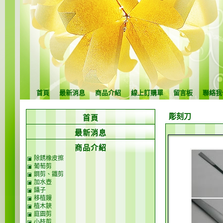
首頁
最新消息
商品介紹
線上訂購單
留言板
聯絡我
彫刻刀
首頁
最新消息
商品介紹
除銹橡皮擦
葡萄剪
鋼剪、鐵剪
加水壺
鑷子
移植鏝
植木鋏
庭園剪
小枝剪