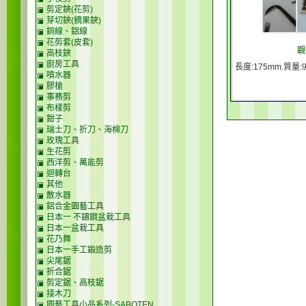
剪定鋏(花剪)
芽切鋏(摘果鋏)
銅線、鋁線
花剪套(皮套)
觀
高枝鋏
廚房工具
長度:175mm.質量:
噴水器
膠槍
事務剪
布樣剪
鉗子
瑞士刀、折刀、海棉刀
玫瑰工具
生花剪
西洋剪、萬能剪
迴轉台
其他
散水器
鋁合金園藝工具
日本一 不鏽鋼盆栽工具
日本一盆栽工具
花乃舞
日本一手工鍛造剪
尖尾鋸
折合鋸
剪定鋸、高枝鋸
接木刀
園藝工具小品系列-SABOTEN