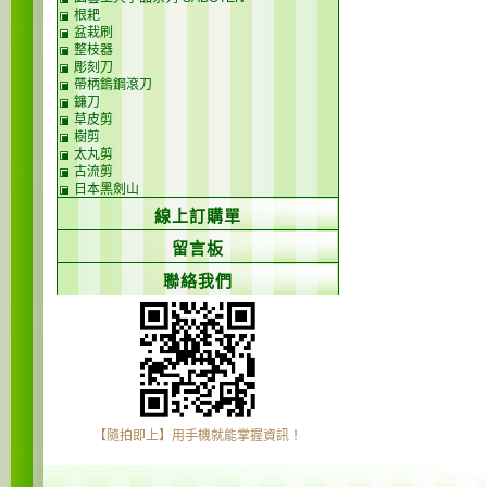
根耙
盆栽刷
整枝器
彫刻刀
帶柄鎢鋼滾刀
鐮刀
草皮剪
樹剪
太丸剪
古流剪
日本黑劍山
線上訂購單
留言板
聯絡我們
【隨拍即上】用手機就能掌握資訊！