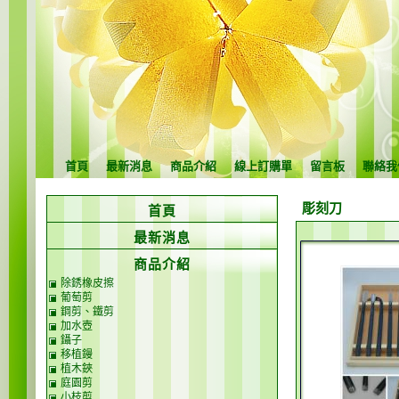
首頁
最新消息
商品介紹
線上訂購單
留言板
聯絡我
彫刻刀
首頁
最新消息
商品介紹
除銹橡皮擦
葡萄剪
鋼剪、鐵剪
加水壺
鑷子
移植鏝
植木鋏
庭園剪
小枝剪