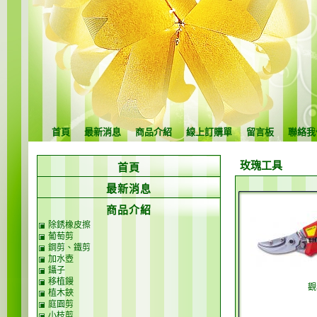
首頁
最新消息
商品介紹
線上訂購單
留言板
聯絡我
玫瑰工具
首頁
最新消息
商品介紹
除銹橡皮擦
葡萄剪
鋼剪、鐵剪
加水壺
鑷子
移植鏝
觀
植木鋏
庭園剪
小枝剪