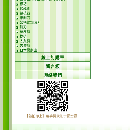
根耙
盆栽刷
整枝器
彫刻刀
帶柄鎢鋼滾刀
鐮刀
草皮剪
樹剪
太丸剪
古流剪
日本黑劍山
線上訂購單
留言板
聯絡我們
【隨拍即上】用手機就能掌握資訊！