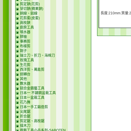
剪定鋏(花剪)
芽切鋏(摘果鋏)
長度:210mm.質量:2
銅線、鋁線
花剪套(皮套)
高枝鋏
廚房工具
噴水器
膠槍
事務剪
布樣剪
鉗子
瑞士刀、折刀、海棉刀
玫瑰工具
生花剪
西洋剪、萬能剪
迴轉台
其他
散水器
鋁合金園藝工具
日本一 不鏽鋼盆栽工具
日本一盆栽工具
花乃舞
日本一手工鍛造剪
尖尾鋸
折合鋸
剪定鋸、高枝鋸
接木刀
園藝工具小品系列-SABOTEN