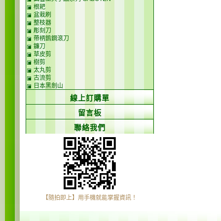
根耙
盆栽刷
整枝器
彫刻刀
帶柄鎢鋼滾刀
鐮刀
草皮剪
樹剪
太丸剪
古流剪
日本黑劍山
線上訂購單
留言板
聯絡我們
【隨拍即上】用手機就能掌握資訊！