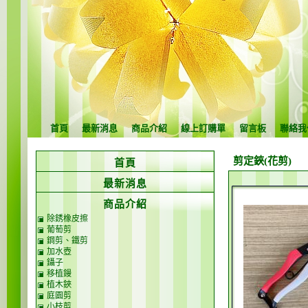
首頁
最新消息
商品介紹
線上訂購單
留言板
聯絡我
剪定鋏(花剪)
首頁
最新消息
商品介紹
除銹橡皮擦
葡萄剪
鋼剪、鐵剪
加水壺
鑷子
移植鏝
植木鋏
庭園剪
小枝剪