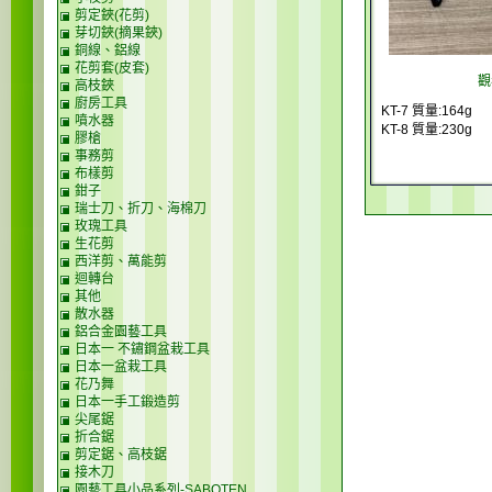
剪定鋏(花剪)
芽切鋏(摘果鋏)
銅線、鋁線
花剪套(皮套)
觀
高枝鋏
廚房工具
KT-7 質量:164g
噴水器
KT-8 質量:230g
膠槍
事務剪
布樣剪
鉗子
瑞士刀、折刀、海棉刀
玫瑰工具
生花剪
西洋剪、萬能剪
迴轉台
其他
散水器
鋁合金園藝工具
日本一 不鏽鋼盆栽工具
日本一盆栽工具
花乃舞
日本一手工鍛造剪
尖尾鋸
折合鋸
剪定鋸、高枝鋸
接木刀
園藝工具小品系列-SABOTEN