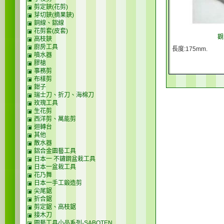
剪定鋏(花剪)
芽切鋏(摘果鋏)
銅線、鋁線
花剪套(皮套)
觀
高枝鋏
廚房工具
長度:175mm.
噴水器
膠槍
事務剪
布樣剪
鉗子
瑞士刀、折刀、海棉刀
玫瑰工具
生花剪
西洋剪、萬能剪
迴轉台
其他
散水器
鋁合金園藝工具
日本一 不鏽鋼盆栽工具
日本一盆栽工具
花乃舞
日本一手工鍛造剪
尖尾鋸
折合鋸
剪定鋸、高枝鋸
接木刀
園藝工具小品系列-SABOTEN