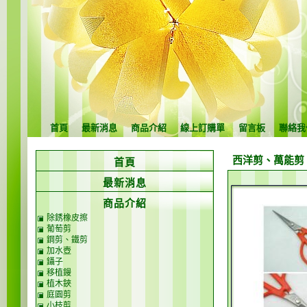
首頁
最新消息
商品介紹
線上訂購單
留言板
聯絡我
西洋剪、萬能剪
首頁
最新消息
商品介紹
除銹橡皮擦
葡萄剪
鋼剪、鐵剪
加水壺
鑷子
移植鏝
植木鋏
庭園剪
小枝剪