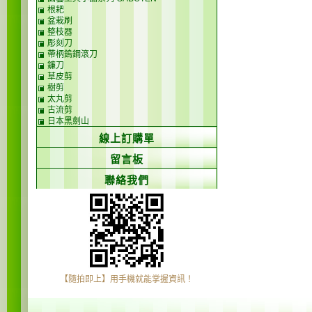
根耙
盆栽刷
整枝器
彫刻刀
帶柄鎢鋼滾刀
鐮刀
草皮剪
樹剪
太丸剪
古流剪
日本黑劍山
線上訂購單
留言板
聯絡我們
【隨拍即上】用手機就能掌握資訊！