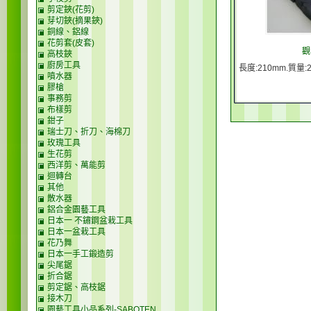
剪定鋏(花剪)
芽切鋏(摘果鋏)
銅線、鋁線
花剪套(皮套)
觀
高枝鋏
廚房工具
長度:210mm.質量:2
噴水器
膠槍
事務剪
布樣剪
鉗子
瑞士刀、折刀、海棉刀
玫瑰工具
生花剪
西洋剪、萬能剪
迴轉台
其他
散水器
鋁合金園藝工具
日本一 不鏽鋼盆栽工具
日本一盆栽工具
花乃舞
日本一手工鍛造剪
尖尾鋸
折合鋸
剪定鋸、高枝鋸
接木刀
園藝工具小品系列-SABOTEN