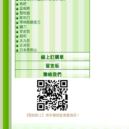
根耙
盆栽刷
整枝器
彫刻刀
帶柄鎢鋼滾刀
鐮刀
草皮剪
樹剪
太丸剪
古流剪
日本黑劍山
線上訂購單
留言板
聯絡我們
【隨拍即上】用手機就能掌握資訊！