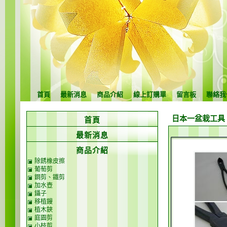
首頁
最新消息
商品介紹
線上訂購單
留言板
聯絡我
日本一盆栽工具
首頁
最新消息
商品介紹
除銹橡皮擦
葡萄剪
鋼剪、鐵剪
加水壺
鑷子
移植鏝
植木鋏
庭園剪
小枝剪