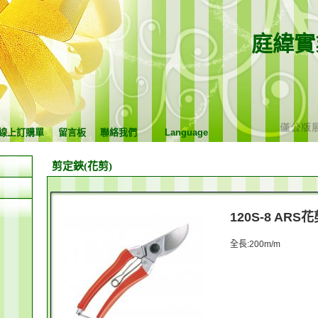
庭緯實
線上訂購單
留言板
聯絡我們
Language
剪定鋏(花剪)
120S-8 ARS
全長:200m/m