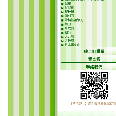
根耙
盆栽刷
整枝器
彫刻刀
帶柄鎢鋼滾刀
鐮刀
草皮剪
樹剪
太丸剪
古流剪
日本黑劍山
線上訂購單
留言板
聯絡我們
【隨拍即上】用手機就能掌握資訊