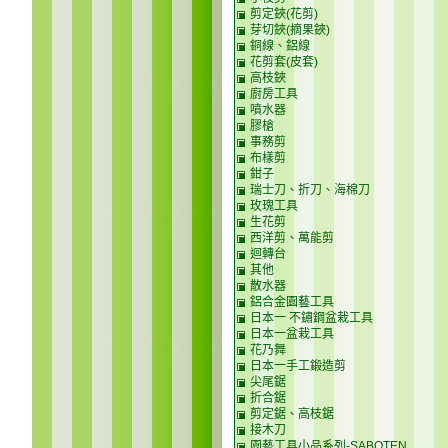
剪定鋏(花剪)
芽切鋏(摘果鋏)
銅線、鋁線
花剪套(皮套)
高枝鋏
廚房工具
噴水器
膠槍
事務剪
布樣剪
鉗子
瑞士刀、折刀、海棉刀
玫瑰工具
生花剪
西洋剪、萬能剪
迴轉台
其他
散水器
鋁合金園藝工具
日本一 不鏽鋼盆栽工具
日本一盆栽工具
花乃舞
日本一手工鍛造剪
尖尾鋸
折合鋸
剪定鋸、高枝鋸
接木刀
園藝工具小品系列-SABOTEN