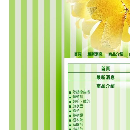
首頁
最新消息
商品介紹
首頁
最新消息
商品介紹
除銹橡皮擦
葡萄剪
鋼剪、鐵剪
加水壺
鑷子
移植鏝
植木鋏
庭園剪
小枝剪