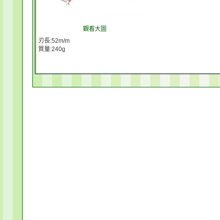
觀看大圖
刃長:52m/m
質量:240g