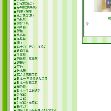
剪定鋏(花剪)
芽切鋏(摘果鋏)
銅線、鋁線
花剪套(皮套)
觀
高枝鋏
廚房工具
長:
噴水器
膠槍
事務剪
布樣剪
鉗子
瑞士刀、折刀、海棉刀
玫瑰工具
生花剪
西洋剪、萬能剪
迴轉台
其他
散水器
鋁合金園藝工具
日本一 不鏽鋼盆栽工具
日本一盆栽工具
花乃舞
日本一手工鍛造剪
尖尾鋸
折合鋸
剪定鋸、高枝鋸
接木刀
園藝工具小品系列-SABOTEN