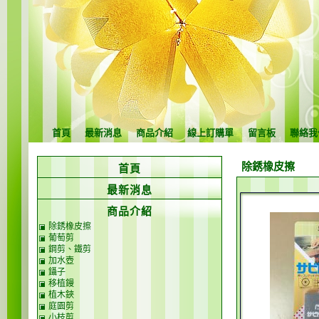
首頁
最新消息
商品介紹
線上訂購單
留言板
聯絡我
除銹橡皮擦
首頁
最新消息
商品介紹
除銹橡皮擦
葡萄剪
鋼剪、鐵剪
加水壺
鑷子
移植鏝
植木鋏
庭園剪
小枝剪