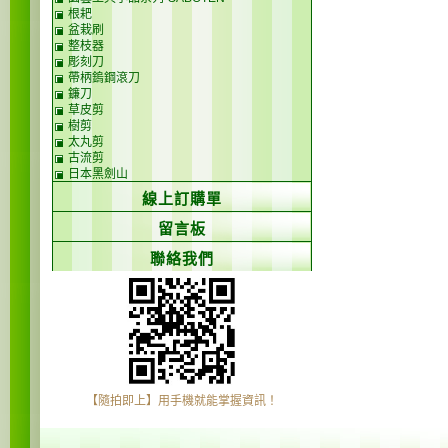
根耙
盆栽刷
整枝器
彫刻刀
帶柄鎢鋼滾刀
鐮刀
草皮剪
樹剪
太丸剪
古流剪
日本黑劍山
線上訂購單
留言板
聯絡我們
【隨拍即上】用手機就能掌握資訊！