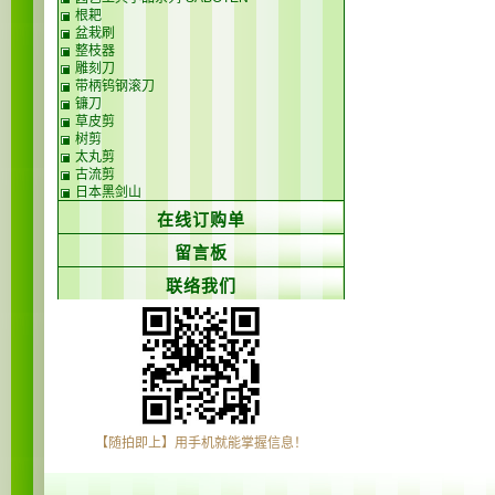
根耙
盆栽刷
整枝器
雕刻刀
带柄钨钢滚刀
镰刀
草皮剪
树剪
太丸剪
古流剪
日本黑剑山
在线订购单
留言板
联络我们
【随拍即上】用手机就能掌握信息！