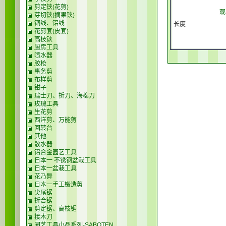
剪定铗(花剪)
观
芽切铗(摘果铗)
铜线、铝线
长度
花剪套(皮套)
高枝铗
厨房工具
喷水器
胶枪
事务剪
布样剪
钳子
瑞士刀、折刀、海棉刀
玫瑰工具
生花剪
西洋剪、万能剪
回转台
其他
散水器
铝合金园艺工具
日本一 不锈钢盆栽工具
日本一盆栽工具
花乃舞
日本一手工锻造剪
尖尾锯
折合锯
剪定锯、高枝锯
接木刀
园艺工具小品系列-SABOTEN