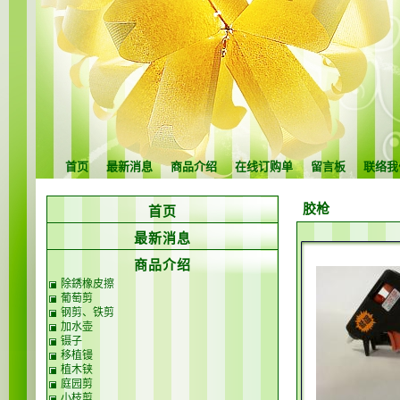
首页
最新消息
商品介绍
在线订购单
留言板
联络我
胶枪
首页
最新消息
商品介绍
除銹橡皮擦
葡萄剪
钢剪、铁剪
加水壶
镊子
移植镘
植木铗
庭园剪
小枝剪