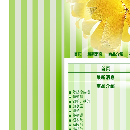
首页
最新消息
商品介绍
首页
最新消息
商品介绍
除銹橡皮擦
葡萄剪
钢剪、铁剪
加水壶
镊子
移植镘
植木铗
庭园剪
小枝剪