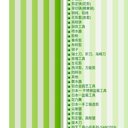
剪定铗(花剪)
芽切铗(摘果铗)
铜线、铝线
花剪套(皮套)
高枝铗
厨房工具
喷水器
胶枪
事务剪
布样剪
钳子
瑞士刀、折刀、海棉刀
玫瑰工具
生花剪
西洋剪、万能剪
回转台
其他
散水器
铝合金园艺工具
日本一 不锈钢盆栽工具
日本一盆栽工具
花乃舞
日本一手工锻造剪
尖尾锯
折合锯
剪定锯、高枝锯
接木刀
园艺工具小品系列-SABOTEN