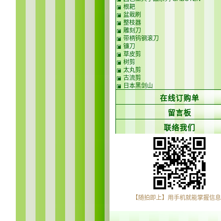
根耙
盆栽刷
整枝器
雕刻刀
带柄钨钢滚刀
镰刀
草皮剪
树剪
太丸剪
古流剪
日本黑剑山
在线订购单
留言板
联络我们
【随拍即上】用手机就能掌握信息