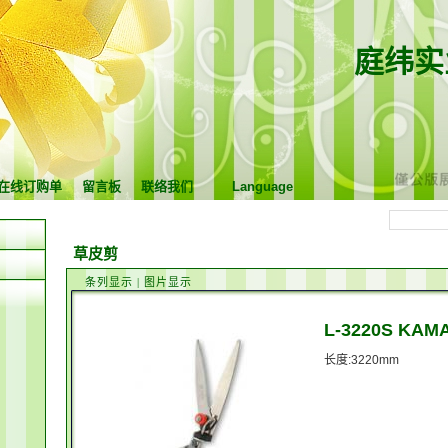
庭纬实
在线订购单
留言板
联络我们
Language
草皮剪
条列显示
|
图片显示
L-3220S K
长度:3220mm