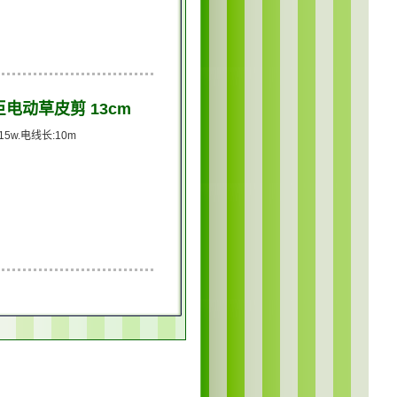
丰臣电动草皮剪 13cm
15w.电线长:10m