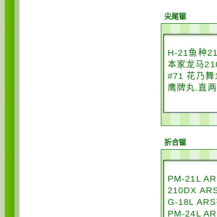
尖尾锯
H-21鱼种2
本家龙马21
#71 花乃
鹰牌丸.直
折合锯
PM-21L 
210DX A
G-18L A
PM-24L 