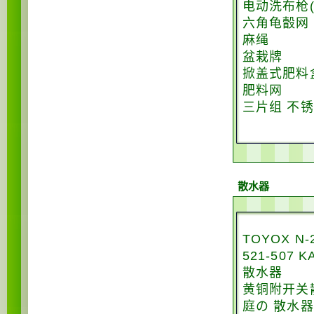
电动洗布枪(
六角龟瞉网
麻绳
盆栽牌
掀盖式肥料
肥料网
三片组 不锈
散水器
TOYOX N
521-507 
散水器
黄铜附开关
庭の 散水器#