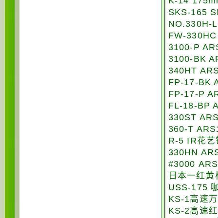
K-14 17
SKS-165
NO.330H
FW-330
3100-P 
3100-BK
340HT A
FP-17-BK
FP-17-P 
FL-18-BP
330ST A
360-T A
R-5 IR
330HN A
#3000 
日本一红黄
USS-17
KS-1高速
KS-2高速