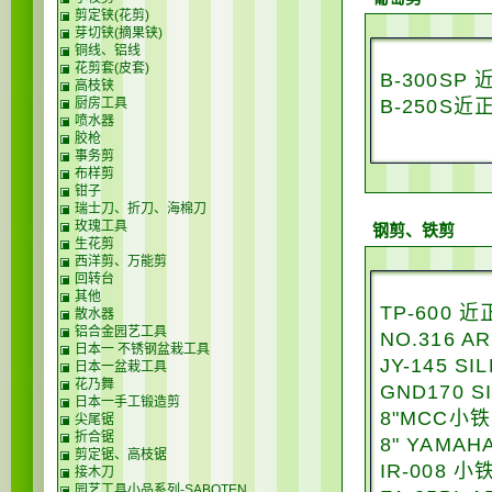
剪定铗(花剪)
芽切铗(摘果铗)
铜线、铝线
花剪套(皮套)
B-300S
高枝铗
厨房工具
B-250S
喷水器
胶枪
事务剪
布样剪
钳子
瑞士刀、折刀、海棉刀
玫瑰工具
钢剪、铁剪
生花剪
西洋剪、万能剪
回转台
其他
TP-600 
散水器
铝合金园艺工具
NO.316 
日本一 不锈钢盆栽工具
JY-145 
日本一盆栽工具
花乃舞
GND170
日本一手工锻造剪
8"MCC小
尖尾锯
折合锯
8" YAMA
剪定锯、高枝锯
IR-008 小
接木刀
园艺工具小品系列-SABOTEN