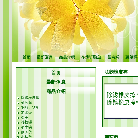
首页
最新消息
商品介绍
在线订购单
留言板
联络我
除銹橡皮擦
首页
最新消息
商品介绍
除锈橡皮擦
除銹橡皮擦
除锈橡皮擦
葡萄剪
钢剪、铁剪
加水壶
镊子
移植镘
植木铗
庭园剪
葡萄剪
小枝剪