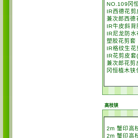
NO.109冈
IR西德花剪
兼次郎西德
IR牛皮斜背
IR尼龙防水
塑胶花剪套
IR格纹生花
IR花剪皮套
兼次郎花剪皮
冈恒植木铗
高枝铗
2m 蟹印高
2m 蟹印高枝