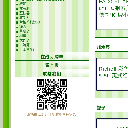
FA-35BL
根耙
6"TTC钢索
盆栽刷
整枝器
德国"K"牌
雕刻刀
带柄钨钢滚刀
镰刀
草皮剪
树剪
太丸剪
古流剪
加水壶
日本黑剑山
在线订购单
留言板
Richell 
联络我们
5.5L 英
镊子
【随拍即上】用手机就能掌握信息！