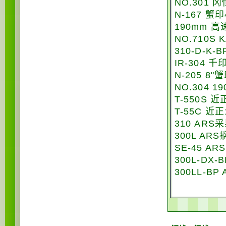
NO.301 
N-167 蟹
190mm 高
NO.710S
310-D-K-
IR-304 
N-205 8
NO.304 
T-550S 
T-55C 近
310 ARS
300L AR
SE-45 A
300L-DX
300LL-BP