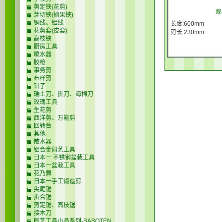
剪定铗(花剪)
观
芽切铗(摘果铗)
铜线、铝线
长度:600mm
花剪套(皮套)
刃长:230mm
高枝铗
厨房工具
喷水器
胶枪
事务剪
布样剪
钳子
瑞士刀、折刀、海棉刀
玫瑰工具
生花剪
西洋剪、万能剪
回转台
其他
散水器
铝合金园艺工具
日本一 不锈钢盆栽工具
日本一盆栽工具
花乃舞
日本一手工锻造剪
尖尾锯
折合锯
剪定锯、高枝锯
接木刀
园艺工具小品系列-SABOTEN