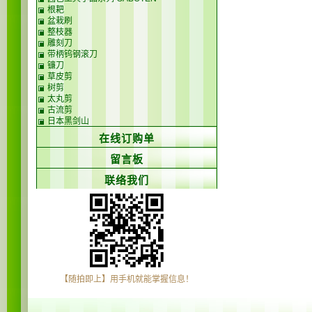
根耙
盆栽刷
整枝器
雕刻刀
带柄钨钢滚刀
镰刀
草皮剪
树剪
太丸剪
古流剪
日本黑剑山
在线订购单
留言板
联络我们
【随拍即上】用手机就能掌握信息！