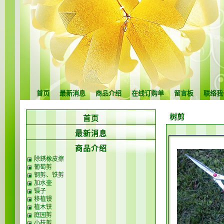
首页
最新消息
商品介绍
在线订购单
留言板
联络我
树剪
首页
最新消息
商品介绍
除銹橡皮擦
葡萄剪
钢剪、铁剪
加水壶
镊子
移植镘
植木铗
庭园剪
小枝剪