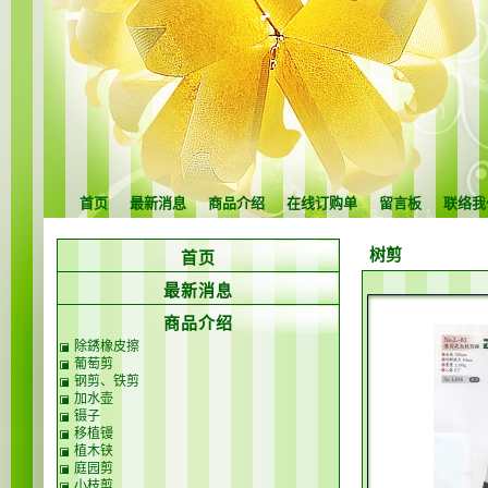
首页
最新消息
商品介绍
在线订购单
留言板
联络我
树剪
首页
最新消息
商品介绍
除銹橡皮擦
葡萄剪
钢剪、铁剪
加水壶
镊子
移植镘
植木铗
庭园剪
小枝剪