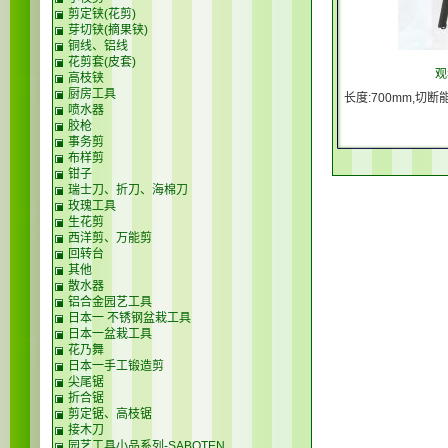
剪定铗(花剪)
芽切铗(摘果铗)
铜线、铝线
花剪套(皮套)
观
高枝铗
厨房工具
长度:700mm,切断能
喷水器
胶枪
事务剪
布样剪
钳子
瑞士刀、折刀、海棉刀
玫瑰工具
生花剪
西洋剪、万能剪
回转台
其他
散水器
铝合金园艺工具
日本一 不锈钢盆栽工具
日本一盆栽工具
花乃舞
日本一手工锻造剪
尖尾锯
折合锯
剪定锯、高枝锯
接木刀
园艺工具小品系列-SABOTEN