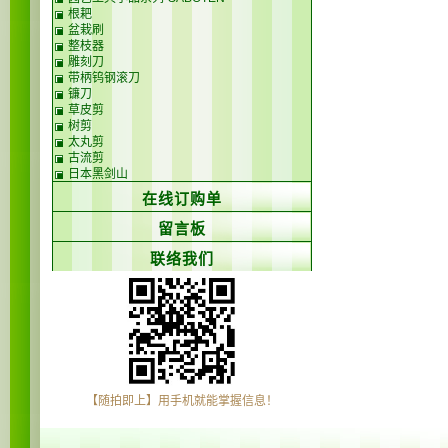
根耙
盆栽刷
整枝器
雕刻刀
带柄钨钢滚刀
镰刀
草皮剪
树剪
太丸剪
古流剪
日本黑剑山
在线订购单
留言板
联络我们
【随拍即上】用手机就能掌握信息！