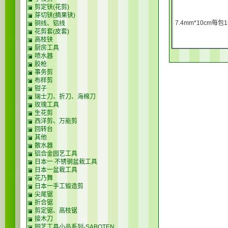
剪定铗(花剪)
芽切铗(摘果铗)
7.4mm*10cm每包
铜线、铝线
花剪套(皮套)
高枝铗
厨房工具
喷水器
胶枪
事务剪
布样剪
钳子
瑞士刀、折刀、海棉刀
玫瑰工具
生花剪
西洋剪、万能剪
回转台
其他
散水器
铝合金园艺工具
日本一 不锈钢盆栽工具
日本一盆栽工具
花乃舞
日本一手工锻造剪
尖尾锯
折合锯
剪定锯、高枝锯
接木刀
园艺工具小品系列-SABOTEN