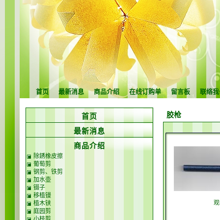
首页
最新消息
商品介绍
在线订购单
留言板
联络我
胶枪
首页
最新消息
商品介绍
除銹橡皮擦
葡萄剪
钢剪、铁剪
加水壶
镊子
移植镘
观
植木铗
庭园剪
小枝剪