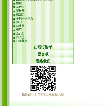
根耙
盆栽刷
整枝器
雕刻刀
带柄钨钢滚刀
镰刀
草皮剪
树剪
太丸剪
古流剪
日本黑剑山
在线订购单
留言板
联络我们
【随拍即上】用手机就能掌握信息！