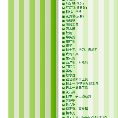
剪定铗(花剪)
芽切铗(摘果铗)
铜线、铝线
花剪套(皮套)
高枝铗
厨房工具
喷水器
胶枪
事务剪
布样剪
钳子
瑞士刀、折刀、海棉刀
玫瑰工具
生花剪
西洋剪、万能剪
回转台
其他
散水器
铝合金园艺工具
日本一 不锈钢盆栽工具
日本一盆栽工具
花乃舞
日本一手工锻造剪
尖尾锯
折合锯
剪定锯、高枝锯
接木刀
园艺工具小品系列-SABOTEN