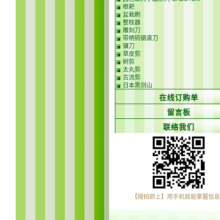
根耙
盆栽刷
整枝器
雕刻刀
带柄钨钢滚刀
镰刀
草皮剪
树剪
太丸剪
古流剪
日本黑剑山
在线订购单
留言板
联络我们
【随拍即上】用手机就能掌握信息