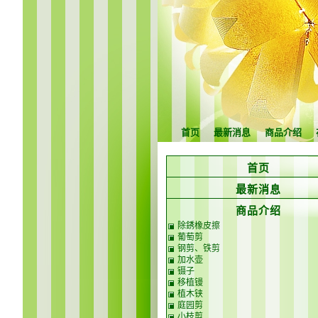
首页
最新消息
商品介绍
首页
最新消息
商品介绍
除銹橡皮擦
葡萄剪
钢剪、铁剪
加水壶
镊子
移植镘
植木铗
庭园剪
小枝剪