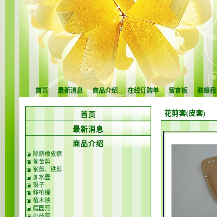
首页
最新消息
商品介绍
在线订购单
留言板
联络我
花剪套(皮套)
首页
最新消息
商品介绍
除銹橡皮擦
葡萄剪
钢剪、铁剪
加水壶
镊子
移植镘
植木铗
庭园剪
小枝剪