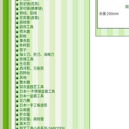
剪定铗(花剪)
观
芽切铗(摘果铗)
铜线、铝线
长度:200mm
花剪套(皮套)
高枝铗
厨房工具
喷水器
胶枪
事务剪
布样剪
钳子
瑞士刀、折刀、海棉刀
玫瑰工具
生花剪
西洋剪、万能剪
回转台
其他
散水器
铝合金园艺工具
日本一 不锈钢盆栽工具
日本一盆栽工具
花乃舞
日本一手工锻造剪
尖尾锯
折合锯
剪定锯、高枝锯
接木刀
园艺工具小品系列-SABOTEN