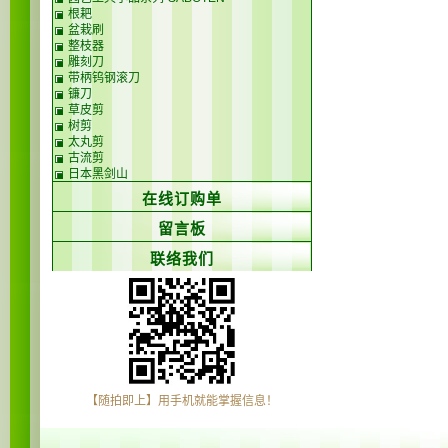
根耙
盆栽刷
整枝器
雕刻刀
带柄钨钢滚刀
镰刀
草皮剪
树剪
太丸剪
古流剪
日本黑剑山
在线订购单
留言板
联络我们
【随拍即上】用手机就能掌握信息！