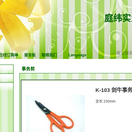
庭纬实
在线订购单
留言板
联络我们
Language
事务剪
K-103 剑牛事
全长:150mm