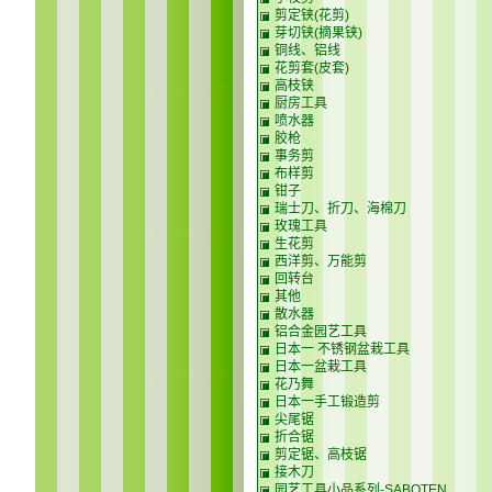
剪定铗(花剪)
芽切铗(摘果铗)
铜线、铝线
花剪套(皮套)
高枝铗
厨房工具
喷水器
胶枪
事务剪
布样剪
钳子
瑞士刀、折刀、海棉刀
玫瑰工具
生花剪
西洋剪、万能剪
回转台
其他
散水器
铝合金园艺工具
日本一 不锈钢盆栽工具
日本一盆栽工具
花乃舞
日本一手工锻造剪
尖尾锯
折合锯
剪定锯、高枝锯
接木刀
园艺工具小品系列-SABOTEN