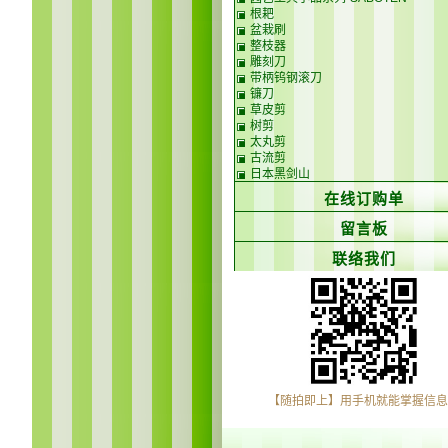
根耙
盆栽刷
整枝器
雕刻刀
带柄钨钢滚刀
镰刀
草皮剪
树剪
太丸剪
古流剪
日本黑剑山
在线订购单
留言板
联络我们
【随拍即上】用手机就能掌握信息