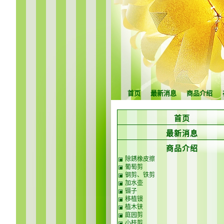
首页
最新消息
商品介绍
首页
最新消息
商品介绍
除銹橡皮擦
葡萄剪
钢剪、铁剪
加水壶
镊子
移植镘
植木铗
庭园剪
小枝剪