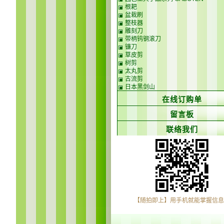
根耙
盆栽刷
整枝器
雕刻刀
带柄钨钢滚刀
镰刀
草皮剪
树剪
太丸剪
古流剪
日本黑剑山
在线订购单
留言板
联络我们
【随拍即上】用手机就能掌握信息