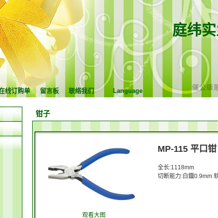
庭纬实
在线订购单
留言板
联络我们
Language
钳子
MP-115 平口钳
全长:1118mm
切断能力:白鐡0.9mm 软
观看大图