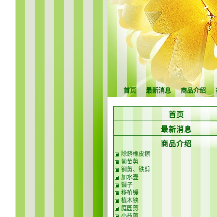
首页
最新消息
商品介绍
首页
最新消息
商品介绍
除銹橡皮擦
葡萄剪
钢剪、铁剪
加水壶
镊子
移植镘
植木铗
庭园剪
小枝剪