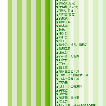
剪定铗(花剪)
芽切铗(摘果铗)
铜线、铝线
花剪套(皮套)
高枝铗
厨房工具
喷水器
胶枪
事务剪
布样剪
钳子
瑞士刀、折刀、海棉刀
玫瑰工具
生花剪
西洋剪、万能剪
回转台
其他
散水器
铝合金园艺工具
日本一 不锈钢盆栽工具
日本一盆栽工具
花乃舞
日本一手工锻造剪
尖尾锯
折合锯
剪定锯、高枝锯
接木刀
园艺工具小品系列-SABOTEN