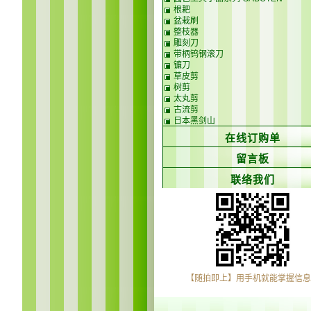
根耙
盆栽刷
整枝器
雕刻刀
带柄钨钢滚刀
镰刀
草皮剪
树剪
太丸剪
古流剪
日本黑剑山
在线订购单
留言板
联络我们
【随拍即上】用手机就能掌握信息