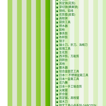
剪定铗(花剪)
芽切铗(摘果铗)
铜线、铝线
花剪套(皮套)
高枝铗
厨房工具
喷水器
胶枪
事务剪
布样剪
钳子
瑞士刀、折刀、海棉刀
玫瑰工具
生花剪
西洋剪、万能剪
回转台
其他
散水器
铝合金园艺工具
日本一 不锈钢盆栽工具
日本一盆栽工具
花乃舞
日本一手工锻造剪
尖尾锯
折合锯
剪定锯、高枝锯
接木刀
园艺工具小品系列-SABOTEN