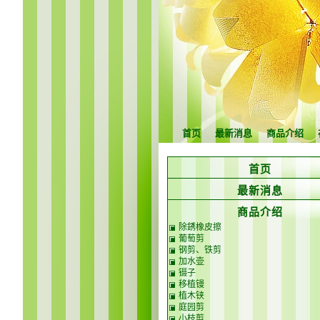
首页
最新消息
商品介绍
首页
最新消息
商品介绍
除銹橡皮擦
葡萄剪
钢剪、铁剪
加水壶
镊子
移植镘
植木铗
庭园剪
小枝剪