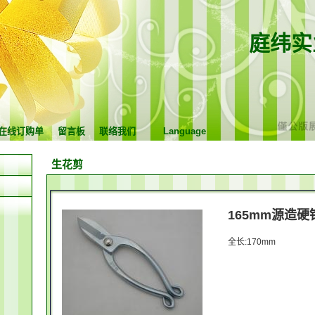
庭纬实
在线订购单
留言板
联络我们
Language
生花剪
165mm源造硬铬
全长:170mm