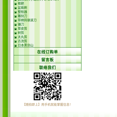
根耙
盆栽刷
整枝器
雕刻刀
带柄钨钢滚刀
镰刀
草皮剪
树剪
太丸剪
古流剪
日本黑剑山
在线订购单
留言板
联络我们
【随拍即上】用手机就能掌握信息！