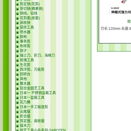
剪定铗(花剪)
芽切铗(摘果铗)
铜线、铝线
花剪套(皮套)
观
高枝铗
厨房工具
刃长:120mm.长度:6
喷水器
胶枪
事务剪
布样剪
钳子
瑞士刀、折刀、海棉刀
玫瑰工具
生花剪
西洋剪、万能剪
回转台
其他
散水器
铝合金园艺工具
日本一 不锈钢盆栽工具
日本一盆栽工具
花乃舞
日本一手工锻造剪
尖尾锯
折合锯
剪定锯、高枝锯
接木刀
园艺工具小品系列-SABOTEN