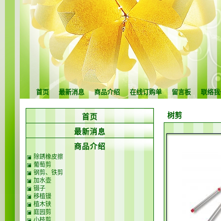
首页
最新消息
商品介绍
在线订购单
留言板
联络我
树剪
首页
最新消息
商品介绍
除銹橡皮擦
葡萄剪
钢剪、铁剪
加水壶
镊子
移植镘
植木铗
庭园剪
小枝剪